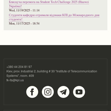
Блискуча перемога на Student Tech Challenge 2025 (Huawei
Україна)!
Wed, 11/19/2025 - 11:14
Студенти кафедри отримали відзнаки КПІ до Міжнародного дня
студента!
Mon, 11/17/2025 - 18:54
+380 44 204 81 97
Kiev, prov. Industrial 2, building # 30 "Institute of Telecommunication
Systems", room. 409
tk-its@kpi.ua