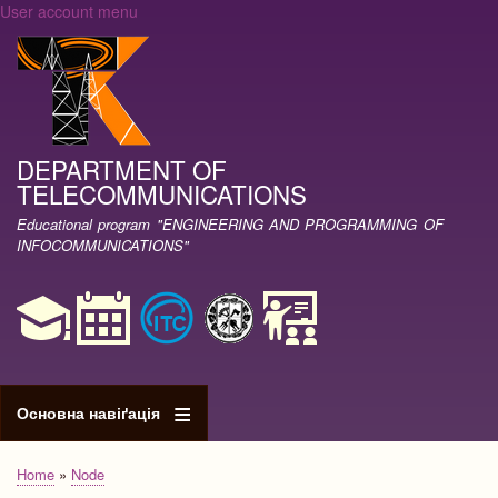
User account menu
Skip
to
main
content
DEPARTMENT OF
TELECOMMUNICATIONS
Educational program "ENGINEERING AND PROGRAMMING OF
INFOCOMMUNICATIONS"
Основна навіґація
Home
Node
Breadcrumb