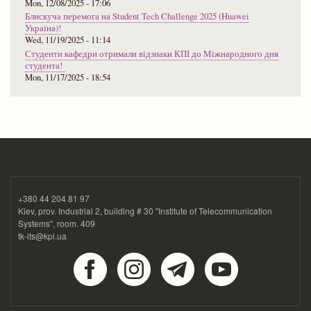
Mon, 12/08/2025 - 17:06
Блискуча перемога на Student Tech Challenge 2025 (Huawei
Україна)!
Wed, 11/19/2025 - 11:14
Студенти кафедри отримали відзнаки КПІ до Міжнародного дня
студента!
Mon, 11/17/2025 - 18:54
+380 44 204 81 97
Kiev, prov. Industrial 2, building # 30 "Institute of Telecommunication
Systems", room. 409
tk-its@kpi.ua