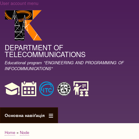
User account menu
Skip
to
main
content
DEPARTMENT OF
TELECOMMUNICATIONS
Educational program "ENGINEERING AND PROGRAMMING OF
INFOCOMMUNICATIONS"
Основна навіґація
Home
Node
Breadcrumb