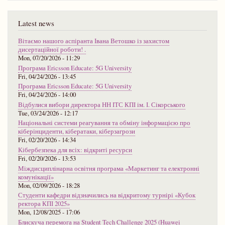
Latest news
Вітаємо нашого аспіранта Івана Ветошко із захистом
дисертаційної роботи! .
Mon, 07/20/2026 - 11:29
Програма Ericsson Educate: 5G University
Fri, 04/24/2026 - 13:45
Програма Ericsson Educate: 5G University
Fri, 04/24/2026 - 14:00
Відбулися вибори директора НН ІТС КПІ ім. І. Сікорського
Tue, 03/24/2026 - 12:17
Національні системи реагування та обміну інформацією про
кіберінциденти, кібератаки, кіберзагрози
Fri, 02/20/2026 - 14:34
Кібербезпека для всіх: відкриті ресурси
Fri, 02/20/2026 - 13:53
Міждисциплінарна освітня програма «Маркетинг та електронні
комунікації»
Mon, 02/09/2026 - 18:28
Студенти кафедри відзначились на відкритому турнірі «Кубок
ректора КПІ 2025»
Mon, 12/08/2025 - 17:06
Блискуча перемога на Student Tech Challenge 2025 (Huawei