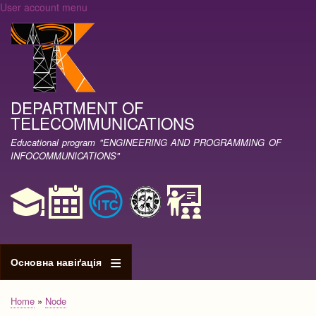
User account menu
Skip
to
main
content
DEPARTMENT OF
TELECOMMUNICATIONS
Educational program "ENGINEERING AND PROGRAMMING OF
INFOCOMMUNICATIONS"
Основна навіґація
Home
Node
Breadcrumb