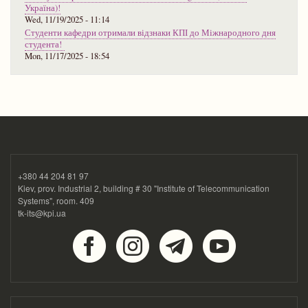
Україна)!
Wed, 11/19/2025 - 11:14
Студенти кафедри отримали відзнаки КПІ до Міжнародного дня
студента!
Mon, 11/17/2025 - 18:54
+380 44 204 81 97
Kiev, prov. Industrial 2, building # 30 "Institute of Telecommunication
Systems", room. 409
tk-its@kpi.ua