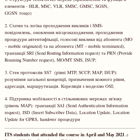
елементів - HLR, MSC, VLR, SMSC, GMSC, SGSN,
GGSN тощо)
2. Схеми та логіка проходження викликів і SMS-
повідомлень, оновлення місцезнаходження, проходження
процедури автентифікації, голосові виклики від абонента (MO
– mobile originated) та на абонента (MT – mobile terminated),
транзакції SRI (Send Routing Information request) та PRN (Provide
Roaming Number request), MO/MT SMS, ISUP;
3. Стек протоколів SS7 (рівні MTP, SCCP, MAP, ISUP):
розуміння загальної концепції, призначення кожного рівня,
адресація, маршрутизація. Кореляція з моделлю OSI;
4. Підтримка мобільності в стільникових мережах зв'язку
(рівень MAP): транзакції SAI (Send Authentication Information
request), ISD (Insert Subscriber Data), Location Update, Location
Update for GPRS, handover процедури
ITS students that attended the course in April and May 2021 .: