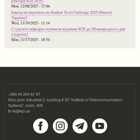
ректора КПІ 2025»
Mon, 12/08/2025 - 17:06
Блискуча перемога на Student Tech Challenge 2025 (Huawei
Україна)!
Wed, 11/19/2025 - 11:14
Студенти кафедри отримали відзнаки КПІ до Міжнародного дня
студента!
Mon, 11/17/2025 - 18:54
+380 44 204 81 97
Kiev, prov. Industrial 2, building # 30 "Institute of Telecommunication
Systems", room. 409
tk-its@kpi.ua