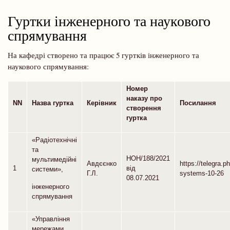
Гуртки інженерного та наукового
спрямування
На кафедрі створено та працює 5 гуртків інженерного та
наукового спрямування:
Номер
наказу про
NN
Назва гуртка
Керівник
Посилання
створення
гуртка
«Радіотехнічні
та
НОН/188/2021
мультимедійні
Авдєєнко
https://telegra.p
1
від
системи»,
Г.Л.
systems-10-26
08.07.2021
інженерного
спрямування
«Управління
мережами