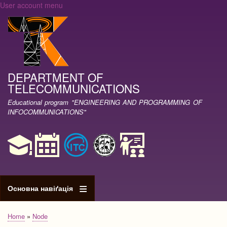
User account menu
Skip
to
main
content
DEPARTMENT OF
TELECOMMUNICATIONS
Educational program "ENGINEERING AND PROGRAMMING OF
INFOCOMMUNICATIONS"
Основна навіґація
Home
Node
Breadcrumb