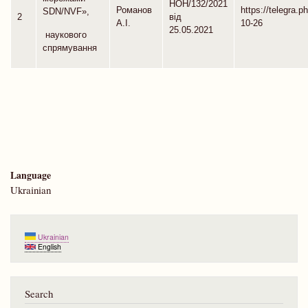
НОН/132/2021
Романов
https://telegra.
SDN/NVF»,
2
від
А.І.
10-26
25.05.2021
наукового
спрямування
Language
Ukrainian
Ukrainian
English
Search