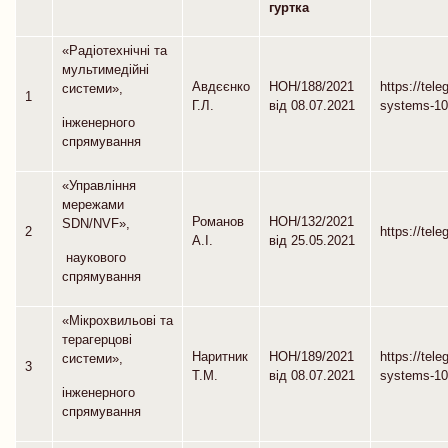
гуртка
«Радіотехнічні та
мультимедійні
Авдєєнко
НОН/188/2021
https://tele
системи»,
1
Г.Л.
від 08.07.2021
systems-10
інженерного
спрямування
«Управління
мережами
Романов
НОН/132/2021
SDN/NVF»,
2
https://tel
А.І.
від 25.05.2021
наукового
спрямування
«Мікрохвильові та
терагерцові
Наритник
НОН/189/2021
https://tel
системи»,
3
Т.М.
від 08.07.2021
systems-10
інженерного
спрямування