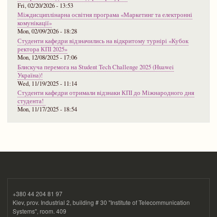
Fri, 02/20/2026 - 13:53
Міждисциплінарна освітня програма «Маркетинг та електронні
комунікації»
Mon, 02/09/2026 - 18:28
Студенти кафедри відзначились на відкритому турнірі «Кубок
ректора КПІ 2025»
Mon, 12/08/2025 - 17:06
Блискуча перемога на Student Tech Challenge 2025 (Huawei
Україна)!
Wed, 11/19/2025 - 11:14
Студенти кафедри отримали відзнаки КПІ до Міжнародного дня
студента!
Mon, 11/17/2025 - 18:54
+380 44 204 81 97
Kiev, prov. Industrial 2, building # 30 "Institute of Telecommunication
Systems", room. 409