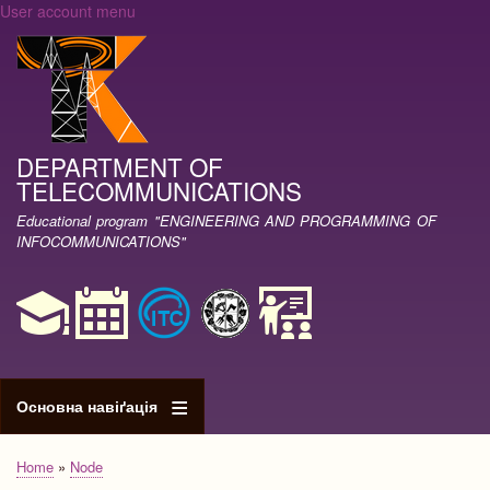
User account menu
Skip
to
main
content
DEPARTMENT OF
TELECOMMUNICATIONS
Educational program "ENGINEERING AND PROGRAMMING OF
INFOCOMMUNICATIONS"
Основна навіґація
Home
Node
Breadcrumb