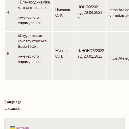
«Електродинаміка
НОН/99/2021
математеріалів»,
Цуканов
https://tel
4.
від 29.04.2021
О.Ф.
of-metamate
інженерного
р
спрямування
«Студентське
конструкторське
бюро ІТС» ,
Живков
№НОН/23/2022
5.
О.П.
від 20.01.2022
інженерного
https://tel
спрямування
Language
Ukrainian
Ukrainian