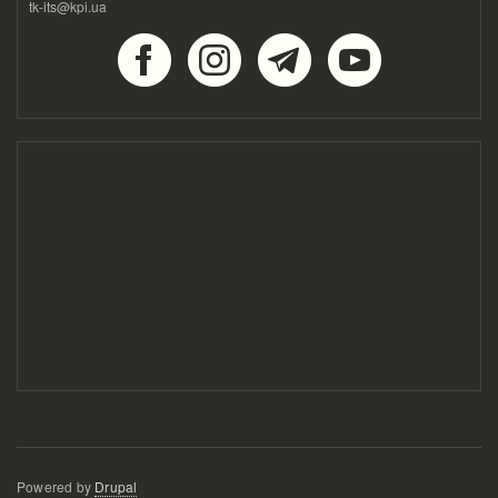
tk-its@kpi.ua
Powered by
Drupal