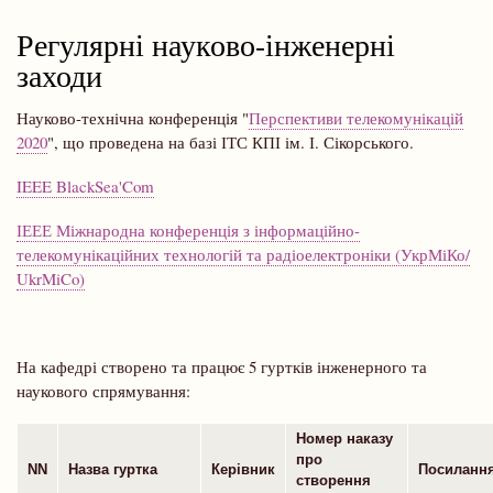
Регулярні науково-інженерні
заходи
Науково-технічна конференція "
Перспективи телекомунікацій
2020
", що проведена на базі ІТС КПІ ім. І. Сікорського.
IEEE BlackSea'Com
ІЕЕЕ Міжнародна конференція з інформаційно-
телекомунікаційних технологій та радіоелектроніки (УкрМіКо/
UkrMiCo)
На кафедрі створено та працює 5 гуртків інженерного та
наукового спрямування:
Номер наказу
про
NN
Назва гуртка
Керівник
Посилан
створення