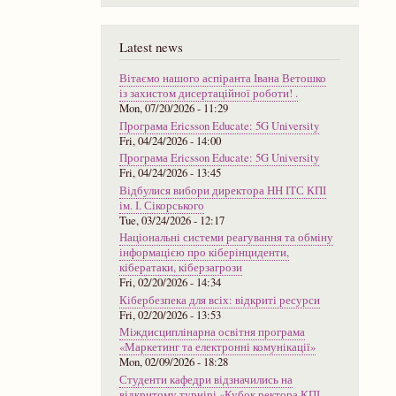
Latest news
Вітаємо нашого аспіранта Івана Ветошко
із захистом дисертаційної роботи! .
Mon, 07/20/2026 - 11:29
Програма Ericsson Educate: 5G University
Fri, 04/24/2026 - 14:00
Програма Ericsson Educate: 5G University
Fri, 04/24/2026 - 13:45
Відбулися вибори директора НН ІТС КПІ
ім. І. Сікорського
Tue, 03/24/2026 - 12:17
Національні системи реагування та обміну
інформацією про кіберінциденти,
кібератаки, кіберзагрози
Fri, 02/20/2026 - 14:34
Кібербезпека для всіх: відкриті ресурси
Fri, 02/20/2026 - 13:53
Міждисциплінарна освітня програма
«Маркетинг та електронні комунікації»
Mon, 02/09/2026 - 18:28
Студенти кафедри відзначились на
відкритому турнірі «Кубок ректора КПІ