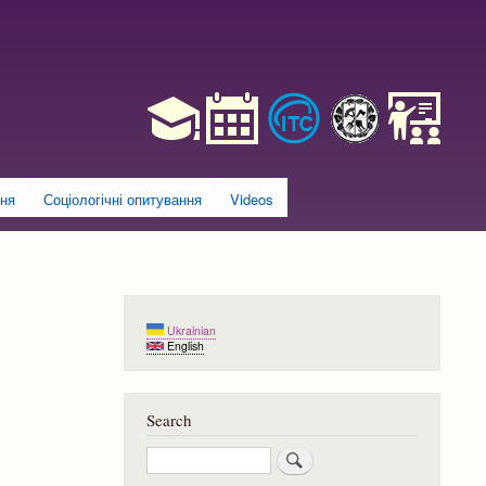
ння
Соціологічні опитування
Videos
Ukrainian
English
Search
Search