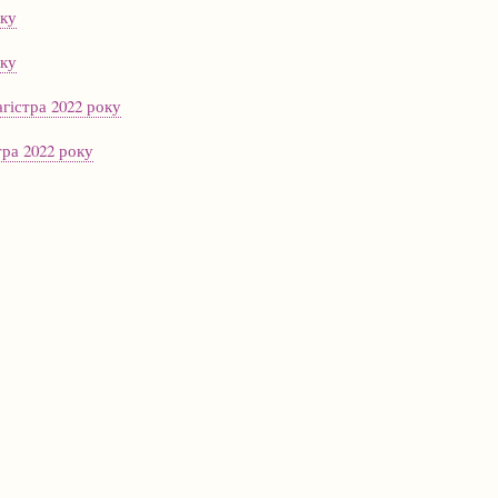
оку
оку
гістра 2022 року
тра 2022 року