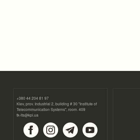
+380 44 204 81 97
Kiev, prov. Industrial 2, building # 30 "Institute of
Telecommunication Systems", room. 409
tk-its@kpi.ua