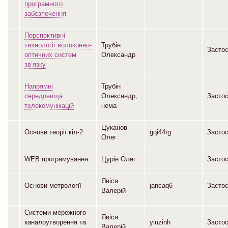
програмного
забезпечення
Перспективні
технології волоконно-
Трубін
Засто
оптичних систем
Олександр
зв’язку
Напрямні
Трубін
середовища
Олександр,
Засто
телекомунікацій
нема
Цуканов
Основи теорії кіл-2
gqi44rg
Засто
Олег
WEB програмування
Цурін Олег
Засто
Явіся
Основи метрології
jancaq6
Засто
Валерій
Системи мережного
Явіся
каналоутворення та
yiuzinh
Засто
Валерій