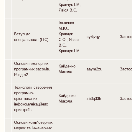
Кравчук І.М,
Явіся В.С.
Ільченко
М.Ю.,
Вступ до
Кравчук
cy4jvqy
Засто
спеціальності (ІТС)
С.О., Явіся
В.С.,
Кравчук І.М.
Основи інженерних
Кайденко
програмних засобів.
aaym2zu
Засто
Микола
Розділ2
Технології створення
програмно-
Кайденко
орієнтованих
z53q33h
Засто
Микола
інфокомунікацйних
пристроїв
Основи комп'ютерних
мереж та інженерних