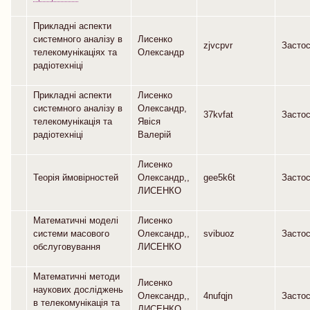
Прикладні аспекти
системного аналізу в
Лисенко
zjvcpvr
Засто
телекомунікаціях та
Олександр
радіотехніці
Прикладні аспекти
Лисенко
системного аналізу в
Олександр,
37kvfat
Засто
телекомунікація та
Явіся
радіотехніці
Валерій
Лисенко
Теорія ймовірностей
Олександр,,
gee5k6t
Засто
ЛИСЕНКО
Математичні моделі
Лисенко
системи масового
Олександр,,
svibuoz
Засто
обслуговування
ЛИСЕНКО
Математичні методи
Лисенко
наукових досліджень
Олександр,,
4nufqjn
Засто
в телекомунікація та
ЛИСЕНКО