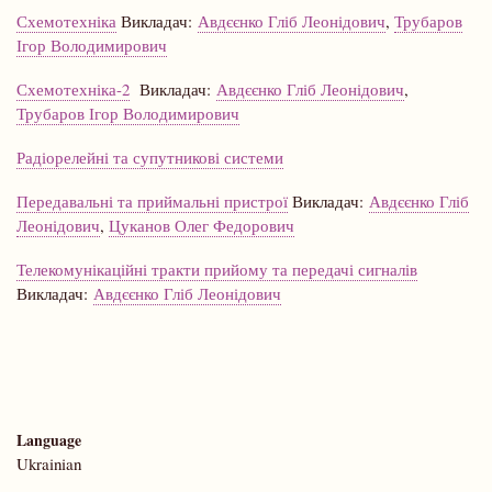
Схемотехніка
Викладач:
Авдєєнко Гліб Леонідович
,
Трубаров
Ігор Володимирович
Схемотехніка-2
Викладач:
Авдєєнко Гліб Леонідович
,
Трубаров Ігор Володимирович
Радіорелейні та супутникові системи
Передавальні та приймальні пристрої
Викладач:
Авдєєнко Гліб
Леонідович
,
Цуканов Олег Федорович
Телекомунікаційні тракти прийому та передачі сигналів
Викладач:
Авдєєнко Гліб Леонідович
Language
Ukrainian