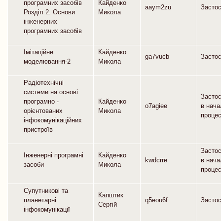
програмних засобів
Кайденко
aaym2zu
Засто
Розділ 2. Основи
Микола
інженерних
програмних засобів
Імітаційне
Кайденко
ga7vucb
Засто
моделювання-2
Микола
Радіотехнічні
системи на основі
Засто
програмно -
Кайденко
o7agiee
в нач
орієнтованих
Микола
процес
інфокомунікаційних
пристроїв
Засто
Інженерні програмні
Кайденко
kwdcrre
в нач
засоби
Микола
процес
Супутникові та
Капштик
планетарні
q5eou6f
Засто
Сергій
інфокомунікації