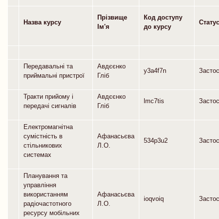
Прізвище
Код доступу
Назва курсу
Статус
Ім'я
до курсу
Передавальні та
Авдєєнко
y3a4f7n
Засто
приймальні пристрої
Гліб
Тракти прийому і
Авдєєнко
lmc7tis
Засто
передачі сигналів
Гліб
Електромагнітна
сумістність в
Афанасьєва
534p3u2
Засто
стільникових
Л.О.
системах
Планування та
управління
використанням
Афанасьєва
ioqvoiq
Засто
радіочастотного
Л.О.
ресурсу мобільних