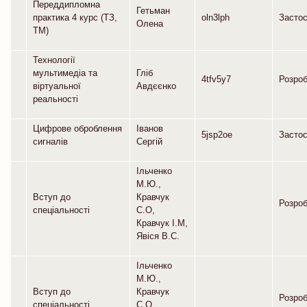
Переддипломна
Гетьман
практика 4 курс (ТЗ,
oln3lph
Засто
Олена
ТМ)
Технології
мультимедіа та
Гліб
4tfv5y7
Розро
віртуальної
Авдєєнко
реальності
Цифрове оброблення
Іванов
5jsp2oe
Засто
сигналів
Сергій
Ільченко
М.Ю.,
Вступ до
Кравчук
Розро
спеціальності
С.О,
Кравчук І.М,
Явіся В.С.
Ільченко
М.Ю.,
Вступ до
Кравчук
Розро
спеціальності
С.О.,