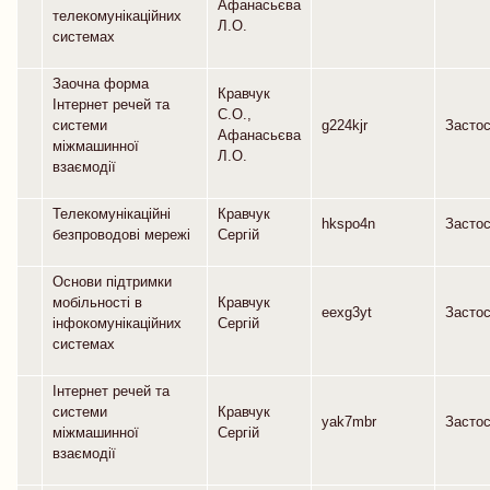
Афанасьєва
телекомунікаційних
Л.О.
системах
Заочна форма
Кравчук
Інтернет речей та
С.О.,
системи
g224kjr
Засто
Афанасьєва
міжмашинної
Л.О.
взаємодії
Телекомунікаційні
Кравчук
hkspo4n
Засто
безпроводові мережі
Сергій
Основи підтримки
мобільності в
Кравчук
eexg3yt
Засто
інфокомунікаційних
Сергій
системах
Інтернет речей та
системи
Кравчук
yak7mbr
Засто
міжмашинної
Сергій
взаємодії