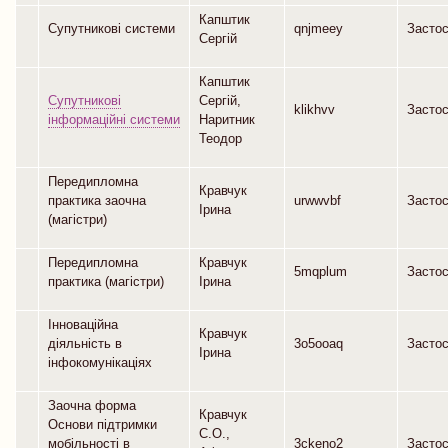
Капштик
Супутникові системи
qnjmeey
Засто
Сергій
Капштик
Супутникові
Сергій,
klikhvv
Засто
інформаційні системи
Наритник
Теодор
Передипломна
Кравчук
практика заочна
urwwvbf
Засто
Ірина
(магістри)
Передипломна
Кравчук
5mqplum
Засто
практика (магістри)
Ірина
Інноваційна
Кравчук
діяльність в
3o5ooaq
Засто
Ірина
інфокомунікаціях
Заочна форма
Кравчук
Основи підтримки
С.О.,
мобільності в
3ckeno2
Засто