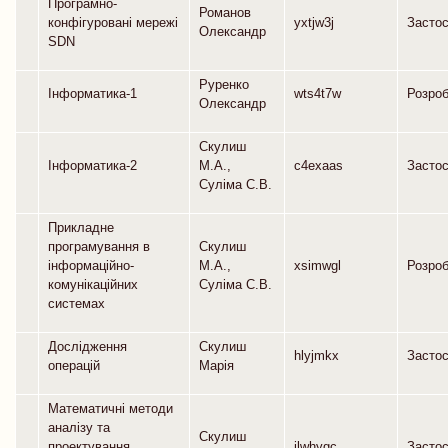
Програмно-
Романов
конфігуровані мережі
yxtjw3j
Засто
Олександр
SDN
Руренко
Інформатика-1
wts4t7w
Розро
Олександр
Скулиш
Інформатика-2
М.А.,
c4exaas
Засто
Суліма С.В.
Прикладне
програмування в
Скулиш
інформаційно-
М.А.,
xsimwgl
Розро
комунікаційних
Суліма С.В.
системах
Дослідження
Скулиш
hlyjmkx
Засто
операцій
Марія
Математичні методи
аналізу та
Скулиш
проектування
jlwhygc
Засто