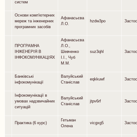
систем
Основи комп'ютерних
Афанасьєва
мереж та інженерних
hzdw3po
Засто
Л.О.
програмних засобів
Афанасьєва
ПРОГРАМНА
Л.О.,
ІНЖЕНЕРІЯ В
Шевченко
suz3qhl
Засто
ІНФОКОМУНІКАЦІЯХ
І.І., Чуб
М.М.
Банківські
Валуйський
eqkkuwf
Засто
інфокомунікації
Станіслав
Інфокомунікації в
Валуйський
умовах надзвичайних
jtpv6rf
Засто
Станіслав
ситуацій
Гетьман
Практика (6 курс)
vicgxg5
Засто
Олена