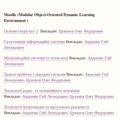
Moodle (Modular Object-Oriented Dynamic Learning
Environment )
Основи теорії кіл -2
Викладач:
Цуканов Олег Федорович
Супутникові інформаційні системи
Викладач:
Авдєєнко Гліб
Леонідович
Мультимедійні системи та технології
Викладач:
Авдєєнко Гліб
Леонідович
Тракти прийому і передачі сигналів
Викладач:
Авдєєнко Гліб
Леонідович
,
Цуканов Олег Федорович
Технології радіо- та телевізійного мовлення
Викладач:
Авдєєнко Гліб Леонідович
,
Цуканов Олег Федорович
Технології мультимедіа та віртуальної реальності
Викладач:
Авдєєнко Гліб Леонідович
,
Цуканов Олег Федорович