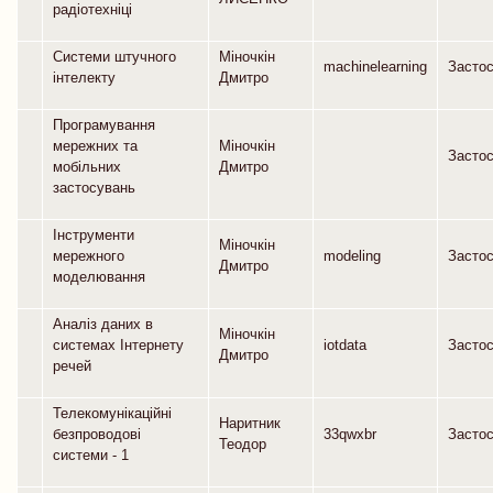
радіотехніці
Системи штучного
Міночкін
machinelearning
Засто
інтелекту
Дмитро
Програмування
мережних та
Міночкін
Засто
мобільних
Дмитро
застосувань
Інструменти
Міночкін
мережного
modeling
Засто
Дмитро
моделювання
Аналіз даних в
Міночкін
системах Інтернету
iotdata
Засто
Дмитро
речей
Телекомунікаційні
Наритник
безпроводові
33qwxbr
Засто
Теодор
системи - 1