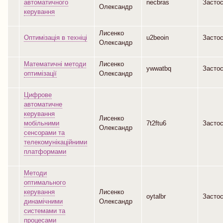
автоматичного
necbras
Засто
Олександр
керування
Лисенко
Оптимізація в техніці
u2beoin
Засто
Олександр
Математичні методи
Лисенко
ywwatbq
Засто
оптимізації
Олександр
Цифрове
автоматичне
керування
Лисенко
мобільними
7t2ftu6
Засто
Олександр
сенсорами та
телекомунікаційними
платформами
Методи
оптимального
керування
Лисенко
oytalbr
Засто
динамічними
Олександр
системами та
процесами