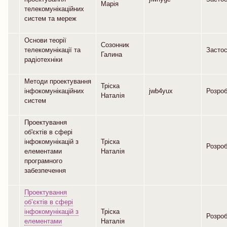
Марія
телекомунікаційних
систем та мереж
Основи теорії
Созонник
телекомунікації та
Засто
Галина
радіотехніки
Методи проектування
Тріска
інфокомунікаційних
jwb4yux
Розро
Наталія
систем
Проектування
об'єктів в сфері
інфокомунікацій з
Тріска
Розро
елементами
Наталія
програмного
забезпечення
Проектування
об’єктів в сфері
інфокомунікацій з
Тріска
Розро
елементами
Наталія