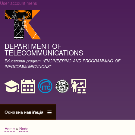
User account menu
Skip
to
main
content
DEPARTMENT OF
TELECOMMUNICATIONS
Educational program "ENGINEERING AND PROGRAMMING OF
INFOCOMMUNICATIONS"
Основна навіґація
Home
Node
Breadcrumb