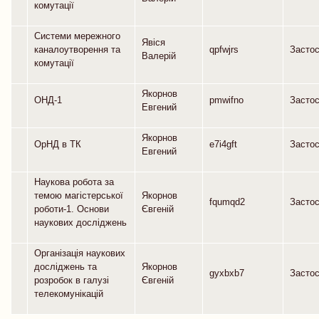
комутації
Системи мережного
Явіся
каналоутворення та
qpfwjrs
Засто
Валерій
комутації
Якорнов
ОНД-1
pmwifno
Засто
Евгений
Якорнов
ОрНД в ТК
e7i4gft
Засто
Евгений
Наукова робота за
темою магістерської
Якорнов
fqumqd2
Засто
роботи-1. Основи
Євгеній
наукових досліджень
Організація наукових
досліджень та
Якорнов
gyxbxb7
Засто
розробок в галузі
Євгеній
телекомунікацій