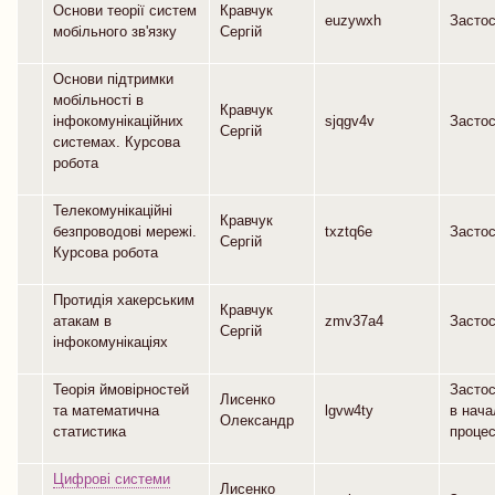
Основи теорії систем
Кравчук
euzywxh
Засто
мобільного зв'язку
Сергій
Основи підтримки
мобільності в
Кравчук
інфокомунікаційних
sjqgv4v
Засто
Сергій
системах. Курсова
робота
Телекомунікаційні
Кравчук
безпроводові мережі.
txztq6e
Засто
Сергій
Курсова робота
Протидія хакерським
Кравчук
атакам в
zmv37a4
Засто
Сергій
інфокомунікаціях
Теорія ймовірностей
Засто
Лисенко
та математична
lgvw4ty
в нач
Олександр
статистика
процес
Цифрові системи
Лисенко