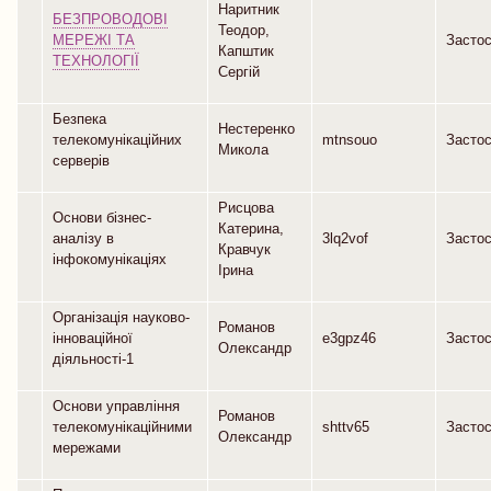
Наритник
БЕЗПРОВОДОВІ
Теодор,
МЕРЕЖІ ТА
Засто
Капштик
ТЕХНОЛОГІЇ
Сергій
Безпека
Нестеренко
телекомунікаційних
mtnsouo
Засто
Микола
серверів
Рисцова
Основи бізнес-
Катерина,
аналізу в
3lq2vof
Засто
Кравчук
інфокомунікаціях
Ірина
Організація науково-
Романов
інноваційної
e3gpz46
Засто
Олександр
діяльності-1
Основи управління
Романов
телекомунікаційними
shttv65
Засто
Олександр
мережами