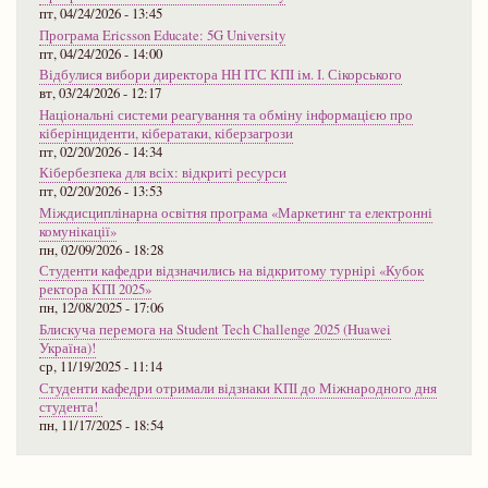
пт, 04/24/2026 - 13:45
Програма Ericsson Educate: 5G University
пт, 04/24/2026 - 14:00
Відбулися вибори директора НН ІТС КПІ ім. І. Сікорського
вт, 03/24/2026 - 12:17
Національні системи реагування та обміну інформацією про
кіберінциденти, кібератаки, кіберзагрози
пт, 02/20/2026 - 14:34
Кібербезпека для всіх: відкриті ресурси
пт, 02/20/2026 - 13:53
Міждисциплінарна освітня програма «Маркетинг та електронні
комунікації»
пн, 02/09/2026 - 18:28
Студенти кафедри відзначились на відкритому турнірі «Кубок
ректора КПІ 2025»
пн, 12/08/2025 - 17:06
Блискуча перемога на Student Tech Challenge 2025 (Huawei
Україна)!
ср, 11/19/2025 - 11:14
Студенти кафедри отримали відзнаки КПІ до Міжнародного дня
студента!
пн, 11/17/2025 - 18:54