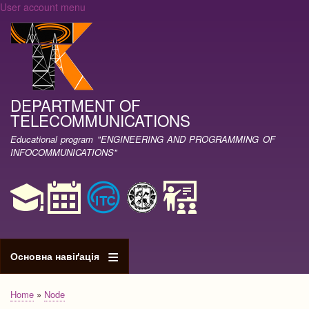
User account menu
Skip
to
main
content
DEPARTMENT OF
TELECOMMUNICATIONS
Educational program "ENGINEERING AND PROGRAMMING OF
INFOCOMMUNICATIONS"
Основна навіґація
Home
Node
Breadcrumb