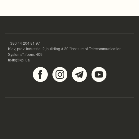
+380 44 204 81 97
Kiev, prov. Industrial 2, building # 30 "Institute of Telecommunication
Systems", room. 409
tk-its@kpi.ua