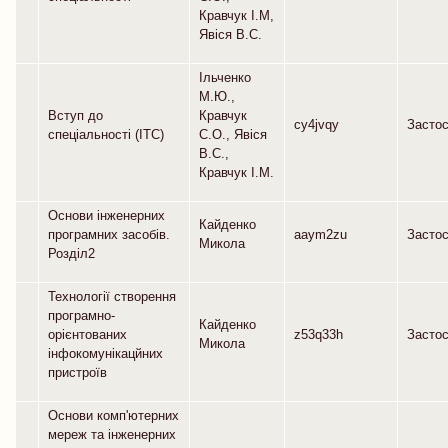
Кравчук І.М,
Явіся В.С.
Ільченко
М.Ю.,
Вступ до
Кравчук
cy4jvqy
Засто
спеціальності (ІТС)
С.О., Явіся
В.С.,
Кравчук І.М.
Основи інженерних
Кайденко
програмних засобів.
aaym2zu
Засто
Микола
Розділ2
Технології створення
програмно-
Кайденко
орієнтованих
z53q33h
Засто
Микола
інфокомунікацйних
пристроїв
Основи комп'ютерних
мереж та інженерних