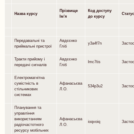
Прізвище
Код доступу
Назва курсу
Статус
Ім'я
до курсу
Передавальні та
Авдєєнко
y3a4f7n
Засто
приймальні пристрої
Гліб
Тракти прийому і
Авдєєнко
lmc7tis
Засто
передачі сигналів
Гліб
Електромагнітна
сумістність в
Афанасьєва
534p3u2
Засто
стільникових
Л.О.
системах
Планування та
управління
використанням
Афанасьєва
ioqvoiq
Засто
радіочастотного
Л.О.
ресурсу мобільних