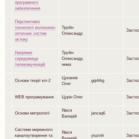
програмного
забезпечення
Перспективні
технології волоконно-
Трубін
Засто
оптичних систем
Олександр
зв’язку
Напрямні
Трубін
середовища
Олександр,
Засто
телекомунікацій
нема
Цуканов
Основи теорії кіл-2
gqi44rg
Засто
Олег
WEB програмування
Цурін Олег
Засто
Явіся
Основи метрології
jancaq6
Засто
Валерій
Системи мережного
Явіся
каналоутворення та
yiuzinh
Засто
Валерій