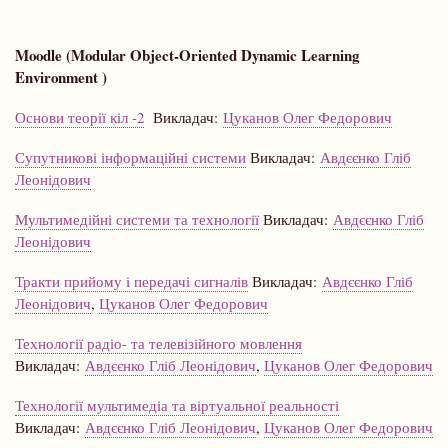
Moodle (Modular Object-Oriented Dynamic Learning
Environment )
Основи теорії кіл -2
Викладач:
Цуканов Олег Федорович
Супутникові інформаційні системи
Викладач:
Авдєєнко Гліб
Леонідович
Мультимедійні системи та технології
Викладач:
Авдєєнко Гліб
Леонідович
Тракти прийому і передачі сигналів
Викладач:
Авдєєнко Гліб
Леонідович
,
Цуканов Олег Федорович
Технології радіо- та телевізійного мовлення
Викладач:
Авдєєнко Гліб Леонідович
,
Цуканов Олег Федорович
Технології мультимедіа та віртуальної реальності
Викладач:
Авдєєнко Гліб Леонідович
,
Цуканов Олег Федорович