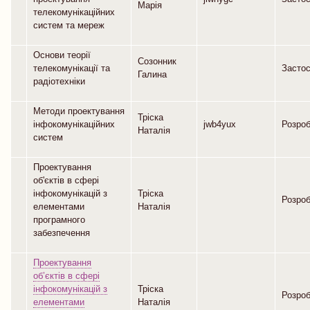
Марія
телекомунікаційних
систем та мереж
Основи теорії
Созонник
телекомунікації та
Засто
Галина
радіотехніки
Методи проектування
Тріска
інфокомунікаційних
jwb4yux
Розро
Наталія
систем
Проектування
об'єктів в сфері
інфокомунікацій з
Тріска
Розро
елементами
Наталія
програмного
забезпечення
Проектування
об’єктів в сфері
інфокомунікацій з
Тріска
Розро
елементами
Наталія