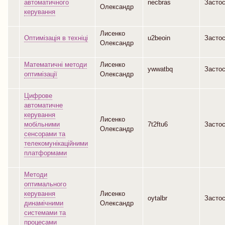
автоматичного
necbras
Засто
Олександр
керування
Лисенко
Оптимізація в техніці
u2beoin
Засто
Олександр
Математичні методи
Лисенко
ywwatbq
Засто
оптимізації
Олександр
Цифрове
автоматичне
керування
Лисенко
мобільними
7t2ftu6
Засто
Олександр
сенсорами та
телекомунікаційними
платформами
Методи
оптимального
керування
Лисенко
oytalbr
Засто
динамічними
Олександр
системами та
процесами