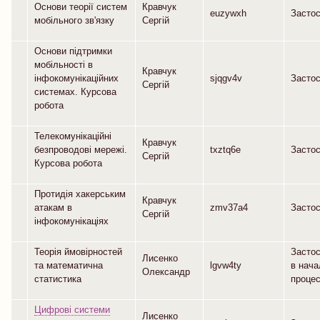
Основи теорії систем
Кравчук
euzywxh
Засто
мобільного зв'язку
Сергій
Основи підтримки
мобільності в
Кравчук
інфокомунікаційних
sjqgv4v
Засто
Сергій
системах. Курсова
робота
Телекомунікаційні
Кравчук
безпроводові мережі.
txztq6e
Засто
Сергій
Курсова робота
Протидія хакерським
Кравчук
атакам в
zmv37a4
Засто
Сергій
інфокомунікаціях
Теорія ймовірностей
Засто
Лисенко
та математична
lgvw4ty
в нач
Олександр
статистика
процес
Цифрові системи
Лисенко