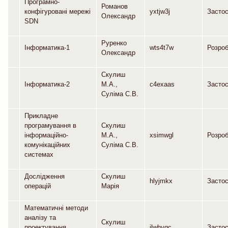
Програмно-
Романов
конфігуровані мережі
yxtjw3j
Засто
Олександр
SDN
Руренко
Інформатика-1
wts4t7w
Розро
Олександр
Скулиш
Інформатика-2
М.А.,
c4exaas
Засто
Суліма С.В.
Прикладне
програмування в
Скулиш
інформаційно-
М.А.,
xsimwgl
Розро
комунікаційних
Суліма С.В.
системах
Дослідження
Скулиш
hlyjmkx
Засто
операцій
Марія
Математичні методи
аналізу та
Скулиш
проектування
jlwhygc
Засто