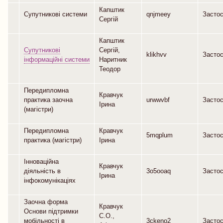
Капштик
Супутникові системи
qnjmeey
Засто
Сергій
Капштик
Супутникові
Сергій,
klikhvv
Засто
інформаційні системи
Наритник
Теодор
Передипломна
Кравчук
практика заочна
urwwvbf
Засто
Ірина
(магістри)
Передипломна
Кравчук
5mqplum
Засто
практика (магістри)
Ірина
Інноваційна
Кравчук
діяльність в
3o5ooaq
Засто
Ірина
інфокомунікаціях
Заочна форма
Кравчук
Основи підтримки
С.О.,
мобільності в
3ckeno2
Засто