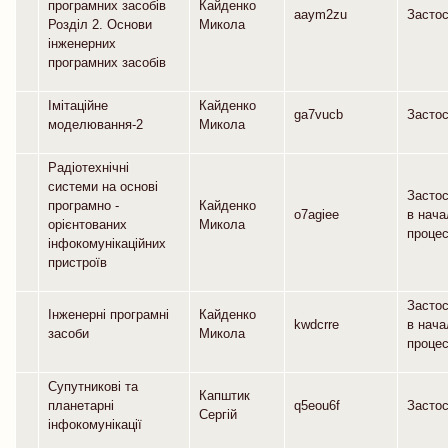
програмних засобів
Кайденко
aaym2zu
Засто
Розділ 2. Основи
Микола
інженерних
програмних засобів
Імітаційне
Кайденко
ga7vucb
Засто
моделювання-2
Микола
Радіотехнічні
системи на основі
Засто
програмно -
Кайденко
o7agiee
в нач
орієнтованих
Микола
процес
інфокомунікаційних
пристроїв
Засто
Інженерні програмні
Кайденко
kwdcrre
в нач
засоби
Микола
процес
Супутникові та
Капштик
планетарні
q5eou6f
Засто
Сергій
інфокомунікації