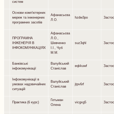
систем
Основи комп'ютерних
Афанасьєва
мереж та інженерних
hzdw3po
Засто
Л.О.
програмних засобів
Афанасьєва
ПРОГРАМНА
Л.О.,
ІНЖЕНЕРІЯ В
Шевченко
suz3qhl
Засто
ІНФОКОМУНІКАЦІЯХ
І.І., Чуб
М.М.
Банківські
Валуйський
eqkkuwf
Засто
інфокомунікації
Станіслав
Інфокомунікації в
Валуйський
умовах надзвичайних
jtpv6rf
Засто
Станіслав
ситуацій
Гетьман
Практика (6 курс)
vicgxg5
Засто
Олена