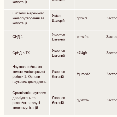
комутації
Системи мережного
Явіся
каналоутворення та
qpfwjrs
Засто
Валерій
комутації
Якорнов
ОНД-1
pmwifno
Засто
Евгений
Якорнов
ОрНД в ТК
e7i4gft
Засто
Евгений
Наукова робота за
темою магістерської
Якорнов
fqumqd2
Засто
роботи-1. Основи
Євгеній
наукових досліджень
Організація наукових
досліджень та
Якорнов
gyxbxb7
Засто
розробок в галузі
Євгеній
телекомунікацій