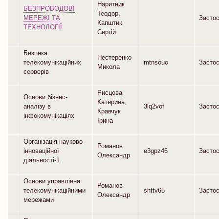
Наритник
БЕЗПРОВОДОВІ
Теодор,
МЕРЕЖІ ТА
Засто
Капштик
ТЕХНОЛОГІЇ
Сергій
Безпека
Нестеренко
телекомунікаційних
mtnsouo
Засто
Микола
серверів
Рисцова
Основи бізнес-
Катерина,
аналізу в
3lq2vof
Засто
Кравчук
інфокомунікаціях
Ірина
Організація науково-
Романов
інноваційної
e3gpz46
Засто
Олександр
діяльності-1
Основи управління
Романов
телекомунікаційними
shttv65
Засто
Олександр
мережами