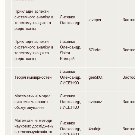
Прикладні аспекти
системного аналізу в
Лисенко
zjvcpvr
Засто
телекомунікаціях та
Олександр
радіотехніці
Прикладні аспекти
Лисенко
системного аналізу в
Олександр,
37kvfat
Засто
телекомунікація та
Явіся
радіотехніці
Валерій
Лисенко
Теорія ймовірностей
Олександр,,
gee5k6t
Засто
ЛИСЕНКО
Математичні моделі
Лисенко
системи масового
Олександр,,
svibuoz
Засто
обслуговування
ЛИСЕНКО
Математичні методи
Лисенко
наукових досліджень
Олександр,,
4nufqjn
Засто
в телекомунікація та
ЛИСЕНКО