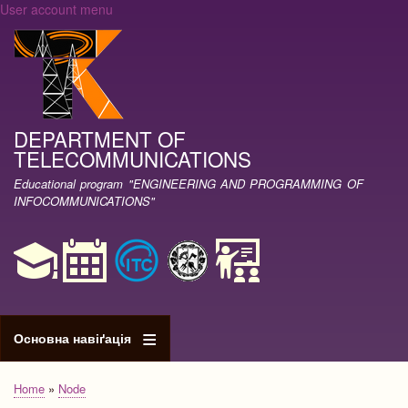
User account menu
Skip
to
main
content
DEPARTMENT OF
TELECOMMUNICATIONS
Educational program "ENGINEERING AND PROGRAMMING OF
INFOCOMMUNICATIONS"
Основна навіґація
Home
Node
Breadcrumb