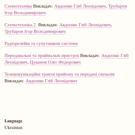
Схемотехніка
Викладач:
Авдєєнко Гліб Леонідович
,
Трубаров
Ігор Володимирович
Схемотехніка-2
Викладач:
Авдєєнко Гліб Леонідович
,
Трубаров Ігор Володимирович
Радіорелейні та супутникові системи
Передавальні та приймальні пристрої
Викладач:
Авдєєнко Гліб
Леонідович
,
Цуканов Олег Федорович
Телекомунікаційні тракти прийому та передачі сигналів
Викладач:
Авдєєнко Гліб Леонідович
Language
Ukrainian