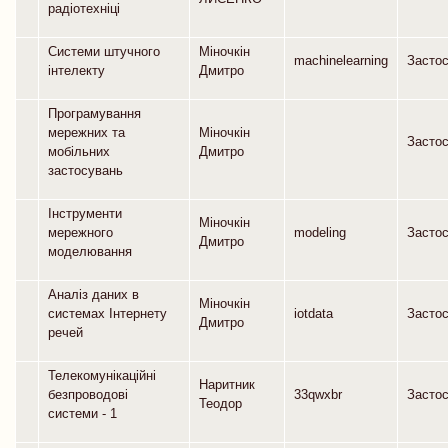
радіотехніці
Системи штучного
Міночкін
machinelearning
Засто
інтелекту
Дмитро
Програмування
мережних та
Міночкін
Засто
мобільних
Дмитро
застосувань
Інструменти
Міночкін
мережного
modeling
Засто
Дмитро
моделювання
Аналіз даних в
Міночкін
системах Інтернету
iotdata
Засто
Дмитро
речей
Телекомунікаційні
Наритник
безпроводові
33qwxbr
Засто
Теодор
системи - 1