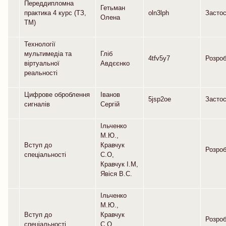
Переддипломна
Гетьман
практика 4 курс (ТЗ,
oln3lph
Засто
Олена
ТМ)
Технології
мультимедіа та
Гліб
4tfv5y7
Розро
віртуальної
Авдєєнко
реальності
Цифрове оброблення
Іванов
5jsp2oe
Засто
сигналів
Сергій
Ільченко
М.Ю.,
Вступ до
Кравчук
Розро
спеціальності
С.О,
Кравчук І.М,
Явіся В.С.
Ільченко
М.Ю.,
Вступ до
Кравчук
Розро
спеціальності
С.О.,