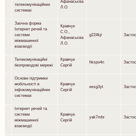
Афанасьєва
телекомунікаційних
Л.О.
системах
Заочна форма
Кравчук
Інтернет речей та
С.О.,
системи
g224kjr
Засто
Афанасьєва
міжмашинної
Л.О.
взаємодії
Телекомунікаційні
Кравчук
hkspo4n
Засто
безпроводові мережі
Сергій
Основи підтримки
мобільності в
Кравчук
eexg3yt
Засто
інфокомунікаційних
Сергій
системах
Інтернет речей та
системи
Кравчук
yak7mbr
Засто
міжмашинної
Сергій
взаємодії