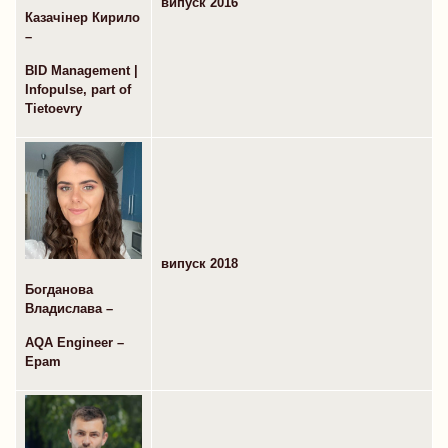
випуск 2016
Казачінер Кирило
–
BID Management |
Infopulse, part of
Tietoevry
випуск 2018
Богданова
Владислава –
AQA Engineer –
Epam