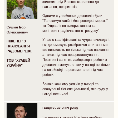
залежить від Вашого ставлення до
навчання, пріоритетів.
Одними з улюблених дисциплін були
"Телекомунікаційні безпроводові мережі"
та "Управління використанням та
Сушин
Ігор
моніторинг радіочастного ресурсу".
Олексійович
У нас є кваліфіковані та чудові викладачі,
ІНЖЕНЕР З
які допоможуть розібратися з питаннями,
ПЛАНУВАННЯ
що виникають не тільки під час навчання,
РАДІОМЕРЕЖІ,
а також під час працевлаштування.
Практичні заняття, лабораторні роботи з
ТОВ "ХУАВЕЙ
дисциплін можуть стати у нагоді не тільки
УКРАЇНА"
на співбесіді і в резюме, але і під час
роботи.
Бажаю кожному успіхів у виборі та
опануванні тієї спеціальності, яка буду у
нагоді весь час!
Випускник 2009 року
Засновник компанії Preply–розробник