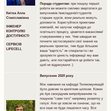
Порада
студентам:
при пошуку першої
роботи ви можете сміливо звертатися до
Квітка Алла
випускників /викладачів/студентів
Станіславівна
старших курсів, вони реально можуть
допомогти. Користуйтеся проектами
ІНЖЕНЕР
компаній, які залучає кафедра до
КОНТРОЛЮ
освітнього процесу, цікавтеся вакансіями/
ДОСТУПНОСТІ
стажуваннями у них. Чим швидше ви
почнете застосовувати свої знання на
СЕРВІСІВ
реальних проектах, тим буде більшою
LIFECELL
ваша "вартість" як спеціаласта і ви
зрозумієте цінність інформації яку вам
дають, але постарайтеся це робити так,
щоб не відрахували :)
Випускник 2020 року
Моє навчання на кафедрі Телекомунікацій
було довгим та кропітким шляхом. Кожен
рік був своєрідним випробуванням та
пошуком "саме того" напрямку розвитку у
галузі. Але це зовсім не означає, що на
все інше не буде лишатися часу. Все