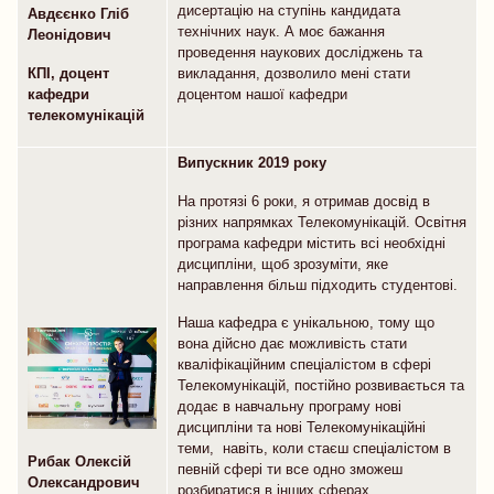
дисертацію на ступінь кандидата
Авдєєнко Гліб
технічних наук. А моє бажання
Леонідович
проведення наукових досліджень та
викладання, дозволило мені стати
КПІ, доцент
доцентом нашої кафедри
кафедри
телекомунікацій
Випускник 2019 року
На протязі 6 роки, я отримав досвід в
різних напрямках Телекомунікацій. Освітня
програма кафедри містить всі необхідні
дисципліни, щоб зрозуміти, яке
направлення більш підходить студентові.
Наша кафедра є унікальною, тому що
вона дійсно дає можливість стати
кваліфікаційним спеціалістом в сфері
Телекомунікацій, постійно розвивається та
додає в навчальну програму нові
дисципліни та нові Телекомунікаційні
теми, навіть, коли стаєш спеціалістом в
Рибак Олексій
певній сфері ти все одно зможеш
Олександрович
розбиратися в інших сферах