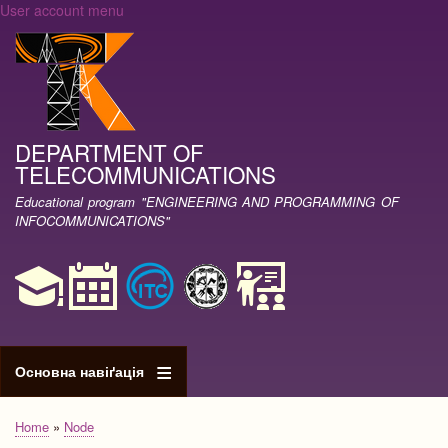
User account menu
Skip
to
main
content
DEPARTMENT OF
TELECOMMUNICATIONS
Educational program "ENGINEERING AND PROGRAMMING OF
INFOCOMMUNICATIONS"
Основна навіґація
Home
Node
Breadcrumb