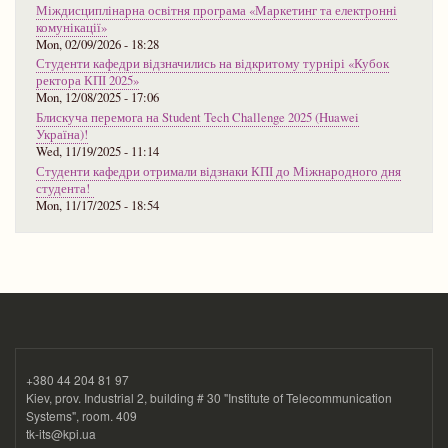
Міждисциплінарна освітня програма «Маркетинг та електронні
комунікації»
Mon, 02/09/2026 - 18:28
Студенти кафедри відзначились на відкритому турнірі «Кубок
ректора КПІ 2025»
Mon, 12/08/2025 - 17:06
Блискуча перемога на Student Tech Challenge 2025 (Huawei
Україна)!
Wed, 11/19/2025 - 11:14
Студенти кафедри отримали відзнаки КПІ до Міжнародного дня
студента!
Mon, 11/17/2025 - 18:54
+380 44 204 81 97
Kiev, prov. Industrial 2, building # 30 "Institute of Telecommunication
Systems", room. 409
tk-its@kpi.ua