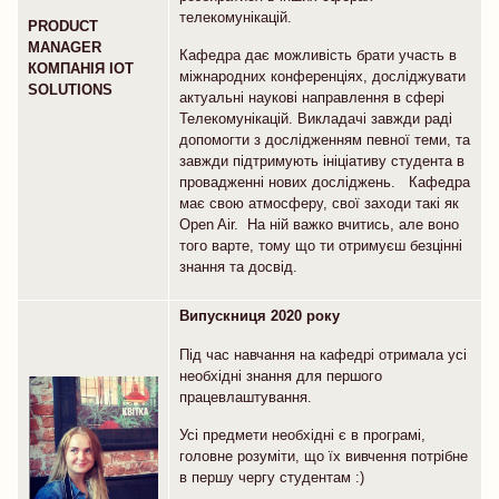
телекомунікацій.
PRODUCT
MANAGER
Кафедра дає можливість брати участь в
КОМПАНІЯ
IOT
міжнародних конференціях, досліджувати
SOLUTIONS
актуальні наукові направлення в сфері
Телекомунікацій. Викладачі завжди раді
допомогти з дослідженням певної теми, та
завжди підтримують ініціативу студента в
провадженні нових досліджень. Кафедра
має свою атмосферу, свої заходи такі як
Open Air. На ній важко вчитись, але воно
того варте, тому що ти отримуєш безцінні
знання та досвід.
Випускниця
2020 року
Під час навчання на кафедрі отримала усі
необхідні знання для першого
працевлаштування.
Усі предмети необхідні є в програмі,
головне розуміти, що їх вивчення потрібне
в першу чергу студентам :)