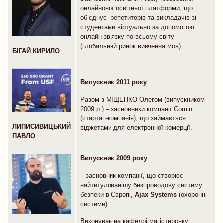
онлайнової освітньої платформи, що
об’єднує репетиторів та викладачів зі
студентами віртуально за допомогою
онлайн-зв’язку по всьому світу
(глобальний ринок вивчення мов).
БІГАЙ КИРИЛО
Випускник 2011 року
Разом з МІЩЕНКО Олегом (випускником
2009 р.) – засновники компанії Comin
(стартап-компанія), що займається
ЛИПИСИВИЦЬКИЙ
віджетами для електронної комерції.
ПАВЛО
Випускник 2009 року
– засновник компанії, що створює
найтитулованішу безпроводову систему
безпеки в Європі,
Ajax Systems
(охоронні
системи).
Виконував на кафедрі магістерську