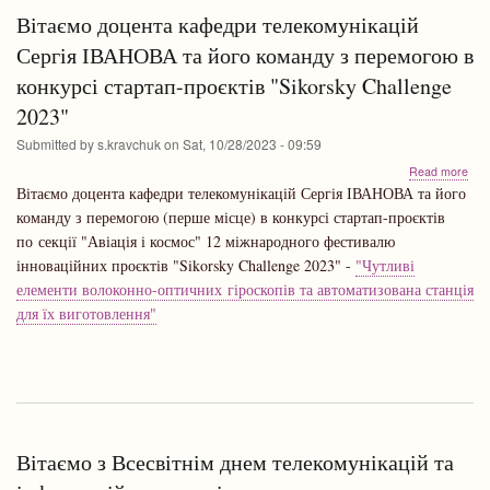
Вітаємо доцента кафедри телекомунікацій
Сергія ІВАНОВА та його команду з перемогою в
конкурсі стартап-проєктів "Sikorsky Challenge
2023"
Submitted by
s.kravchuk
on
Sat, 10/28/2023 - 09:59
abo
Read more
Віт
Вітаємо доцента кафедри телекомунікацій Сергія ІВАНОВА та його
доц
команду з перемогою (перше місце) в конкурсі стартап-проєктів
каф
по секції "Авіація і космос" 12 міжнародного фестивалю
тел
Сер
інноваційних проєктів "Sikorsky Challenge 2023" -
"Чутливі
ІВ
елементи волоконно-оптичних гіроскопів та автоматизована станція
та
для їх виготовлення"
йог
ком
з
пер
в
кон
ста
про
Вітаємо з Всесвітнім днем телекомунікацій та
"Sik
Cha