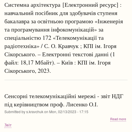
пос
Системна архітектура [Електронний ресурс] :
"Те
навчальний посібник для здобувачів ступеня
сис
моб
бакалавра за освітньою програмою «Інженерія
інф
та програмування інфокомунікацій» за
спеціальністю 172 «Телекомунікації та
радіотехніка» / С. О. Кравчук ; КПІ ім. Ігоря
Сікорського. – Електронні текстові данні (1
файл: 18,17 Мбайт). – Київ : КПІ ім. Ігоря
Сікорського, 2023.
Сенсорні телекомунікаційні мережі - звіт НДГ
під керівництвом проф. Лисенко О.І.
Submitted by
s.kravchuk
on
Mon, 02/13/2023 - 17:15
abo
Read more
Сен
Звіт
тел