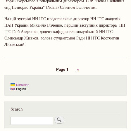
Ігоря Сікорського з генеральним директором ТОВ "Нокіа Солюшнз
ген
дир
енд Нетворкс Україна" (Nokia) Євгеном Баличевим.
ТО
"Но
На цій зустрічі НН ІТС представляли: директор НН ІТС академік
Со
НАН України Михайло Ільченко, перший заступник директора НН
енд
ІТС Гліб Авдєєнко, доцент кафедри телекомунікацій НН ІТС
Нет
Укр
Олександр Живков, голова студентської Ради НН ІТС Костянтин
(Nok
Лісовський.
Page 1
Next
››
Pagination
page
Ukrainian
English
Search
Search