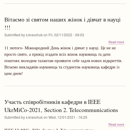
Вітаємо зі святом наших жінок і дівчат в науці
!!!
Submitted by
s.kravchuk
on
Fri, 02/11/2022 - 09:03
abo
Read more
Віт
11 лютого- Міжнародний День жінок і дівчат у науці. Це не не
зі
просто свято, а привід згадати всіх жінок науковиць та дати
свя
поштовх молодим талантам проявити себе задля нових відкриттів.
наш
жін
Вітаємо викладачів-науковиць та студенток-науковиць кафедри із
і
цим днем!
дів
в
нау
!!!
Участь співробітників кафедри в IEEE
UkrMiCo-2021, Section 2. Telecommunications
Submitted by
s.kravchuk
on
Wed, 12/01/2021 - 16:25
abo
Read more
Уча