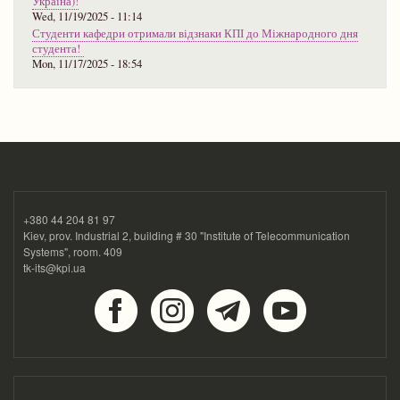
Україна)!
Wed, 11/19/2025 - 11:14
Студенти кафедри отримали відзнаки КПІ до Міжнародного дня
студента!
Mon, 11/17/2025 - 18:54
+380 44 204 81 97
Kiev, prov. Industrial 2, building # 30 "Institute of Telecommunication
Systems", room. 409
tk-its@kpi.ua