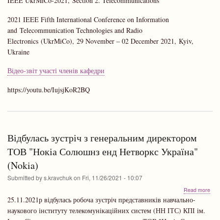
IEEE UkrMiCo-2021, Section 2. Telecommunications
спів
каф
2021 IEEE Fifth International Conference on Information
в
and Telecommunication Technologies and Radio
IEE
Ukr
Electronics (UkrMiCo), 29 November – 02 December 2021, Kyiv,
2021
Ukraine
2.
Tel
Відео-звіт участі членів кафедри
https://youtu.be/IujsjKoR2BQ
Відбулась зустріч з генеральним директором
ТОВ "Нокіа Солюшнз енд Нетворкс Україна"
(Nokia)
Submitted by
s.kravchuk
on
Fri, 11/26/2021 - 10:07
abo
Read more
Від
25.11.2021р відбулась робоча зустріч представників навчально-
зус
наукового інституту телекомунікаційних систем (НН ІТС) КПІ ім.
з