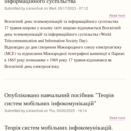
інформаційного суспільства
202
Submitted by
s.kravchuk
on
Wed, 05/17/2023 - 07:12
abo
Read more
Віт
Всесвітній день телекомунікацій та інформаційного суспільства
з
17 травня широко у всьому світі широко відзначається Всесвітній
Все
день телекомунікацій та інформаційного суспільства (World
дне
тел
Telecommunication and Information Society Day).
та
Відповідно до дня створення Міжнародного союзу електрозв'язку
інф
(МСЕ) та підписання Міжнародної телеграфної конвенції в Парижі
сус
в 1865 році починаючи з 1969 року 17 травня відзначався як
Всесвітній день електрозв'язку.
Опубліковано навчальний посібник "Теорія
систем мобільних інфокомунікацій"
Submitted by
s.kravchuk
on
Thu, 03/02/2023 - 16:14
abo
Read more
Опу
Теорія систем мобільних інфокомунікацій.
нав