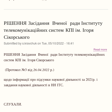
на
орб
РІШЕННЯ Засідання Вченої ради Інституту
телекомунікаційних систем КПІ ім. Ігоря
Сікорського
Submitted by
s.kravchuk
on
Tue, 05/10/2022 - 16:41
abo
Read more
РІШ
РІШЕННЯ Засідання Вченої ради Інституту телекомунікаційних
Вче
систем КПІ ім. Ігоря Сікорського
рад
Інс
(Протокол №3 від
26.04.2022
р.)
тел
сис
ім.
щодо інформації про підсумки наукової діяльності за 2021р. і
Ігор
завдання наукової діяльності в НН ІТС.
Сік
СЛУХАЛИ.