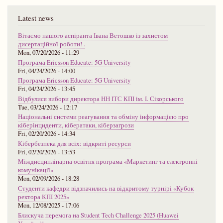
Latest news
Вітаємо нашого аспіранта Івана Ветошко із захистом
дисертаційної роботи! .
Mon, 07/20/2026 - 11:29
Програма Ericsson Educate: 5G University
Fri, 04/24/2026 - 14:00
Програма Ericsson Educate: 5G University
Fri, 04/24/2026 - 13:45
Відбулися вибори директора НН ІТС КПІ ім. І. Сікорського
Tue, 03/24/2026 - 12:17
Національні системи реагування та обміну інформацією про
кіберінциденти, кібератаки, кіберзагрози
Fri, 02/20/2026 - 14:34
Кібербезпека для всіх: відкриті ресурси
Fri, 02/20/2026 - 13:53
Міждисциплінарна освітня програма «Маркетинг та електронні
комунікації»
Mon, 02/09/2026 - 18:28
Студенти кафедри відзначились на відкритому турнірі «Кубок
ректора КПІ 2025»
Mon, 12/08/2025 - 17:06
Блискуча перемога на Student Tech Challenge 2025 (Huawei