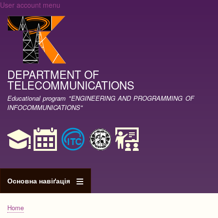
User account menu
Skip
to
main
content
DEPARTMENT OF
TELECOMMUNICATIONS
Educational program "ENGINEERING AND PROGRAMMING OF
INFOCOMMUNICATIONS"
Основна навіґація
Home
Breadcrumb