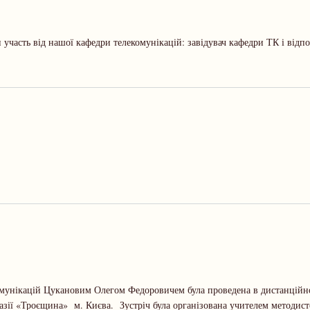
 участь від нашої кафедри телекомунікацій: завідувач кафедри ТК і відп
комунікацій Цукановим Олегом Федоровичем була проведена в дистанцій
назії «Троєщина» м. Києва. Зустріч була організована учителем методи