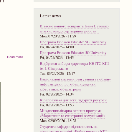
Кафедра
!!!
Телекомунікацій
вітає
Latest news
всіх
рекомендованих
до
Вітаємо нашого аспіранта Івана Ветошко
магістратури
із захистом дисертаційної роботи! .
на
Mon, 07/20/2026 - 11:29
освітню
Програма Ericsson Educate: 5G University
програму
Fri, 04/24/2026 - 14:00
"Інженерія
Програма Ericsson Educate: 5G University
та
about
Read more
Fri, 04/24/2026 - 13:45
програмування
Receipt
Відбулися вибори директора НН ІТС КПІ
інфокомунікацій"
of
ім. І. Сікорського
the
Tue, 03/24/2026 - 12:17
first
Національні системи реагування та обміну
original
інформацією про кіберінциденти,
documents
кібератаки, кіберзагрози
Fri, 02/20/2026 - 14:34
Кібербезпека для всіх: відкриті ресурси
Fri, 02/20/2026 - 13:53
Міждисциплінарна освітня програма
«Маркетинг та електронні комунікації»
Mon, 02/09/2026 - 18:28
Студенти кафедри відзначились на
відкритому турнірі «Кубок ректора КПІ