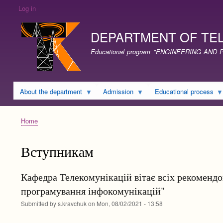
Log in
DEPARTMENT OF TE
Educational program "ENGINEERING A
About the department
Admission
Educational process
Home
Breadcrumb
Вступникам
Кафедра Телекомунікацій вітає всіх рекомендо
програмування інфокомунікацій"
Submitted by
s.kravchuk
on
Mon, 08/02/2021 - 13:58