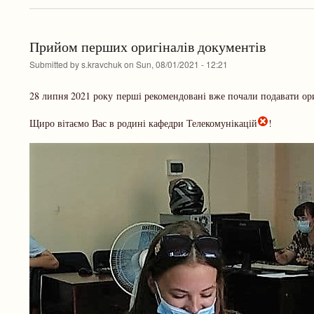
Прийом перших оригіналів документів
Submitted by
s.kravchuk
on
Sun, 08/01/2021 - 12:21
28 липня 2021 року перші рекомендовані вже почали подавати ор
Щиро вітаємо Вас в родині кафедри Телекомунікацій
!