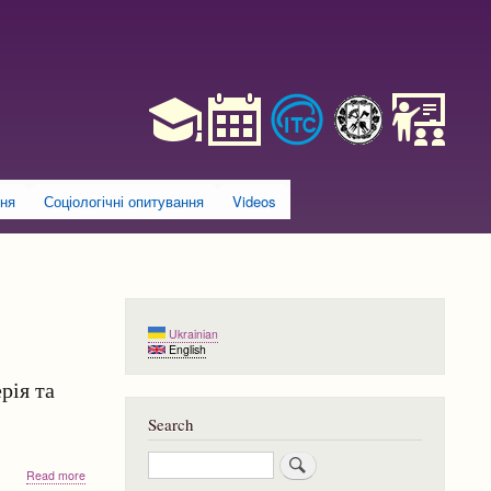
ння
Соціологічні опитування
Videos
Ukrainian
English
рія та
Search
Search
about
Read more