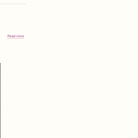
about
Read more
Прийом
перших
оригіналів
документів