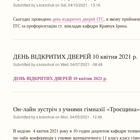
Submitted by
s.kravchuk
on
Sat, 04/10/2021 - 13:16
Сьогодні проведено
день відкритих дверей ІТС
, в якому прийняли
ІТС за профорієнтацію ст. викладач кафедри Кравчук Ірина.
ДЕНЬ ВІДКРИТИХ ДВЕРЕЙ 10 квітня 2021 р.
Submitted by
s.kravchuk
on
Wed, 04/07/2021 - 08:48
ДЕНЬ ВІДКРИТИХ ДВЕРЕЙ 10 квітня 2021 р.
Он-лайн зустріч з учнями гімназії «Троєщина»
Submitted by
s.kravchuk
on
Mon, 04/05/2021 - 12:46
В неділю 4 квітня 2021 року в 10 годин доцентом кафедри теле
он-лайн конференція з учнями математичного 11 класу класу гім