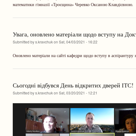
математики гімназії «Троєщина» Черевко Оксаною Клавдієвною.
Увага, оновлено матеріали щодо вступу на Док
Submitted by
s.kravchuk
on
Sat, 04/03/2021 - 16:22
Оновлено матеріали на сайті кафедри щодо вступу в аспірантуру 
Сьогодні відбувся День відкритих дверей ІТС!
Submitted by
s.kravchuk
on
Sat, 03/20/2021 - 12:21