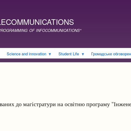
Skip
to
main
LECOMMUNICATIONS
content
ND PROGRAMMING OF INFOCOMMUNICATIONS"
Science and innovation
Student Life
Громадське обговоре
ваних до магістратури на освітню програму "Інжене