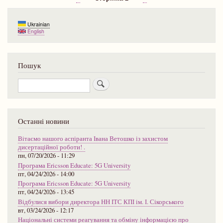
на
Розбивка
сторінка
сторінка
1й
на
кур
Ukrainian
сторінки
English
Пошук
Пошук
Останні новини
Вітаємо нашого аспіранта Івана Ветошко із захистом
дисертаційної роботи! .
пн, 07/20/2026 - 11:29
Програма Ericsson Educate: 5G University
пт, 04/24/2026 - 14:00
Програма Ericsson Educate: 5G University
пт, 04/24/2026 - 13:45
Відбулися вибори директора НН ІТС КПІ ім. І. Сікорського
вт, 03/24/2026 - 12:17
Національні системи реагування та обміну інформацією про