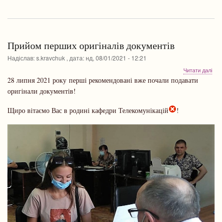
Прийом перших оригіналів документів
Надіслав:
s.kravchuk
, дата:
нд, 08/01/2021 - 12:21
про
Читати далі
При
28 липня 2021 року перші рекомендовані вже почали подавати
пер
оригінали документів!
ориг
док
Щиро вітаємо Вас в родині кафедри Телекомунікацій
!