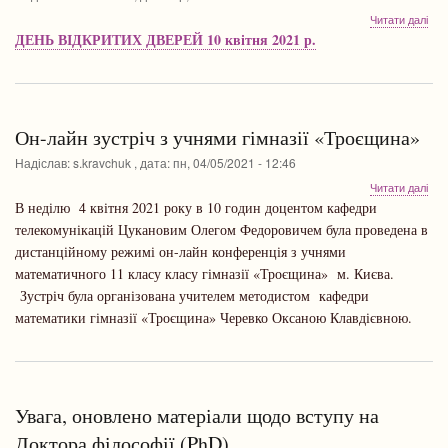
про
Читати далі
ДЕ
ДЕНЬ ВІДКРИТИХ ДВЕРЕЙ 10 квітня 2021 р.
ВІД
ДВ
10
квіт
202
Он-лайн зустріч з учнями гімназії «Троєщина»
р.
Надіслав:
s.kravchuk
, дата:
пн, 04/05/2021 - 12:46
про
Читати далі
Он-
В неділю 4 квітня 2021 року в 10 годин доцентом кафедри
лай
телекомунікацій Цукановим Олегом Федоровичем була проведена в
зус
дистанційному режимі он-лайн конференція з учнями
з
учн
математичного 11 класу класу гімназії «Троєщина» м. Києва.
гімн
Зустріч була організована учителем методистом кафедри
«Тр
математики гімназії «Троєщина» Черевко Оксаною Клавдієвною.
Увага, оновлено матеріали щодо вступу на
Доктора філософії (PhD)