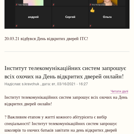
20.03.21 відбувся День відкритих дверей ІТС!
Інститут телекомунікаційних систем запрошує
всіх охочих на День відкритих дверей онлайн!
Надіслав:
s.kravchuk
, дата:
вт, 03/16/2021 - 16:27
про
Читати далі
Інс
Інститут телекомунікаційних систем запрошує всіх охочих на День
тел
відкритих дверей онлайн!
сис
зап
всіх
? Важливим етапом у житті кожного абітурієнта є вибір
охо
спеціальності! Інститут телекомунікаційних систем запрошує
на
школярів та охочих батьків завітати на день відкритих дверей
Ден