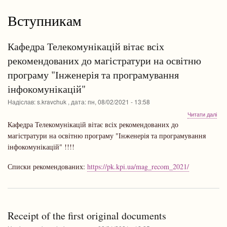
навіґації
Вступникам
Кафедра Телекомунікацій вітає всіх
рекомендованих до магістратури на освітню
програму "Інженерія та програмування
інфокомунікацій"
Надіслав:
s.kravchuk
, дата:
пн, 08/02/2021 - 13:58
про
Читати далі
Каф
Кафедра Телекомунікацій вітає всіх рекомендованих до
Тел
магістратури на освітню програму "Інженерія та програмування
віта
інфокомунікацій" !!!!
всіх
рек
до
Списки рекомендованих:
https://pk.kpi.ua/mag_recom_2021/
маг
на
осв
про
"Ін
Receipt of the first original documents
та
про