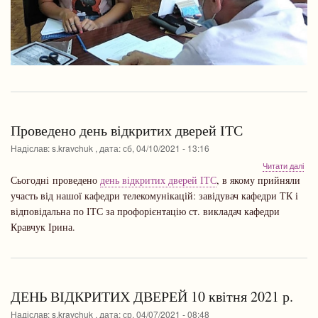
Проведено день відкритих дверей ІТС
Надіслав:
s.kravchuk
, дата:
сб, 04/10/2021 - 13:16
про
Читати далі
Про
Сьогодні проведено
день відкритих дверей ІТС
, в якому прийняли
ден
участь від нашої кафедри телекомунікацій: завідувач кафедри ТК і
від
відповідальна по ІТС за профорієнтацію ст. викладач кафедри
две
ІТС
Кравчук Ірина.
ДЕНЬ ВІДКРИТИХ ДВЕРЕЙ 10 квітня 2021 р.
Надіслав:
s.kravchuk
, дата:
ср, 04/07/2021 - 08:48