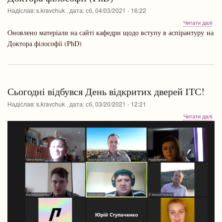
Надіслав:
s.kravchuk
, дата:
сб, 04/03/2021 - 16:22
про
Читати далі
Ува
Оновлено матеріали на сайті кафедри щодо вступу в аспірантуру на
оно
Доктора філософії (PhD)
мат
щод
вст
на
Док
Сьогодні відбувся День відкритих дверей ІТС!
філ
(Ph
Надіслав:
s.kravchuk
, дата:
сб, 03/20/2021 - 12:21
про
Читати далі
Сьо
від
Ден
від
две
ІТС