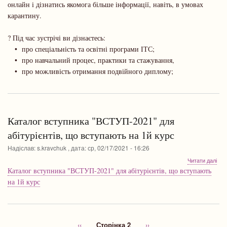
онлайн і дізнатись якомога більше інформації, навіть, в умовах
від
две
карантину.
онл
? Під час зустрічі ви дізнаєтесь:
• про спеціальність та освітні програми ІТС;
• про навчальний процес, практики та стажування,
• про можливість отримання подвійного диплому;
Каталог вступника "ВСТУП-2021" для
абітурієнтів, що вступають на 1й курс
Надіслав:
s.kravchuk
, дата:
ср, 02/17/2021 - 16:26
про
Читати далі
Кат
Каталог вступника "ВСТУП-2021" для абітурієнтів, що вступають
вст
на 1й курс
"ВС
для
абіт
що
вст
Попередня
‹‹
Сторінка 2
Наступна
››