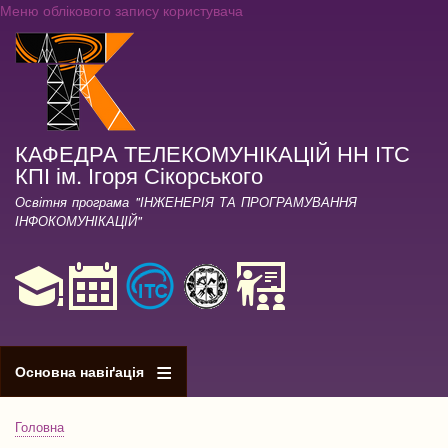
Меню облікового запису користувача
Перейти
до
основного
вмісту
КАФЕДРА ТЕЛЕКОМУНІКАЦІЙ НН ІТС
КПІ ім. Ігоря Сікорського
Освітня програма "ІНЖЕНЕРІЯ ТА ПРОГРАМУВАННЯ
ІНФОКОМУНІКАЦІЙ"
Основна навіґація
Головна
Рядок