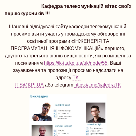
Кафедра телекомунікацій вітає своїх
першокурсників !!!
Шановні відвідувачі сайту кафедри телекомунікацій,
просимо взяти участь у громадському обговоренні
освітньої програми «ІНЖЕНЕРІЯ ТА
ПРОГРАМУВАННЯ ІНФОКОМУНІКАЦІЙ» першого,
другого та третього рівнів вищої освіти, які розміщені за
посиланням
https://tk-its.kpi.ua/uk/node/55
. Ваші
зауавження та пропозиції просимо надсилати на
адресу
TK-
ITS@KPI.UA
або telegram
https://t.me/kafedraTK