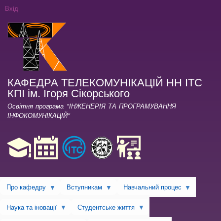
Перейти
Вхід
до
основного
вмісту
КАФЕДРА ТЕЛЕКОМУНІКАЦІЙ НН ІТС
КПІ ім. Ігоря Сікорського
Освітня програма "ІНЖЕНЕРІЯ ТА ПРОГРАМУВАННЯ
ІНФОКОМУНІКАЦІЙ"
Про кафедру
Вступникам
Навчальний процес
Наука та іновації
Студентське життя