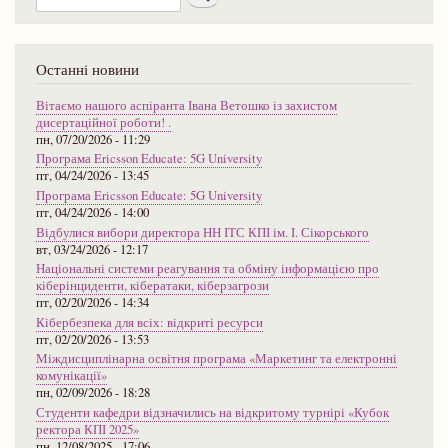
Останні новини
Вітаємо нашого аспіранта Івана Ветошко із захистом
дисертаційної роботи! .
пн, 07/20/2026 - 11:29
Програма Ericsson Educate: 5G University
пт, 04/24/2026 - 13:45
Програма Ericsson Educate: 5G University
пт, 04/24/2026 - 14:00
Відбулися вибори директора НН ІТС КПІ ім. І. Сікорського
вт, 03/24/2026 - 12:17
Національні системи реагування та обміну інформацією про
кіберінциденти, кібератаки, кіберзагрози
пт, 02/20/2026 - 14:34
Кібербезпека для всіх: відкриті ресурси
пт, 02/20/2026 - 13:53
Міждисциплінарна освітня програма «Маркетинг та електронні
комунікації»
пн, 02/09/2026 - 18:28
Студенти кафедри відзначились на відкритому турнірі «Кубок
ректора КПІ 2025»
пн, 12/08/2025 - 17:06