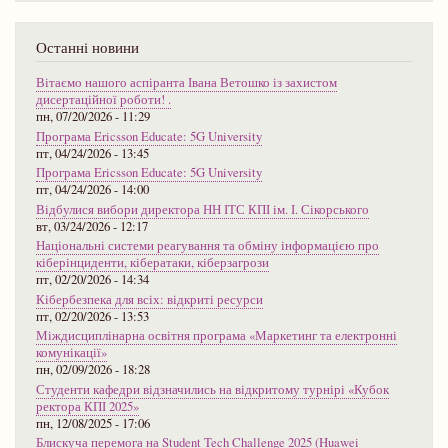
Останні новини
Вітаємо нашого аспіранта Івана Ветошко із захистом
дисертаційної роботи! .
пн, 07/20/2026 - 11:29
Програма Ericsson Educate: 5G University
пт, 04/24/2026 - 13:45
Програма Ericsson Educate: 5G University
пт, 04/24/2026 - 14:00
Відбулися вибори директора НН ІТС КПІ ім. І. Сікорського
вт, 03/24/2026 - 12:17
Національні системи реагування та обміну інформацією про
кіберінциденти, кібератаки, кіберзагрози
пт, 02/20/2026 - 14:34
Кібербезпека для всіх: відкриті ресурси
пт, 02/20/2026 - 13:53
Міждисциплінарна освітня програма «Маркетинг та електронні
комунікації»
пн, 02/09/2026 - 18:28
Студенти кафедри відзначились на відкритому турнірі «Кубок
ректора КПІ 2025»
пн, 12/08/2025 - 17:06
Блискуча перемога на Student Tech Challenge 2025 (Huawei