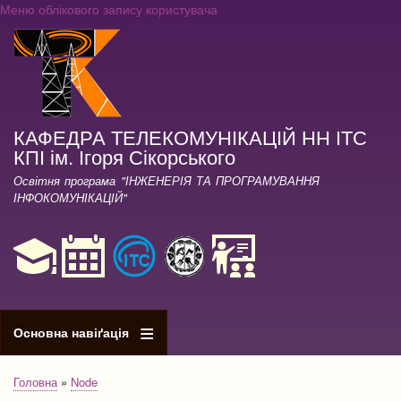
Меню облікового запису користувача
Перейти
до
основного
вмісту
КАФЕДРА ТЕЛЕКОМУНІКАЦІЙ НН ІТС
КПІ ім. Ігоря Сікорського
Освітня програма "ІНЖЕНЕРІЯ ТА ПРОГРАМУВАННЯ
ІНФОКОМУНІКАЦІЙ"
Основна навіґація
Головна
Node
Рядок