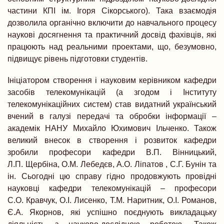
частини КПІ ім. Ігоря Сікорського). Така взаємодія
дозволила органічно включити до навчального процесу
наукові досягнення та практичний досвід фахівців, які
працюють над реальними проектами, що, безумовно,
підвищує рівень підготовки студентів.
Ініціатором створення і науковим керівником кафедри
засобів телекомунікацій (а згодом і Інституту
телекомунікаційних систем) став видатний український
вчений в галузі передачі та обробки інформації –
академік НАНУ Михайло Юхимович Ільченко. Також
великий внесок в створення і розвиток кафедри
зробили професори кафедри В.П. Вінницький,
Л.П. Щербіна, О.М. Лебедєв, А.О. Ліпатов , С.Г. Бунін та
ін. Сьогодні цю справу гідно продовжують провідні
науковці кафедри телекомунікацій – професори
С.О. Кравчук, О.І. Лисенко, Т.М. Наритник, О.І. Романов,
Є.А. Якорнов, які успішно поєднують викладацьку