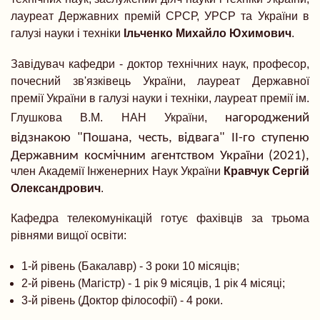
лауреат Державних премій СРСР, УРСР та України в
галузі науки і техніки
Ільченко Михайло Юхимович
.
Завідувач кафедри - доктор технічних наук, професор,
почесний зв'язківець України, лауреат Державної
премії України в галузі науки і техніки, лауреат премії ім.
Глушкова В.М. НАН України,
нагороджений
відзнакою
"Пошана, честь, відвага" ІІ-го ступеню
Державним космічним
агентством
України (2021),
член Академії Інженерних Наук України
Кравчук Сергій
Олександрович
.
Кафедра телекомунікацій готує фахівців за трьома
рівнями вищої освіти:
1-й рівень (Бакалавр) - 3 роки 10 місяців;
2-й рівень (Магістр) - 1 рік 9 місяців, 1 рік 4 місяці;
3-й рівень (Доктор філософії) - 4 роки.