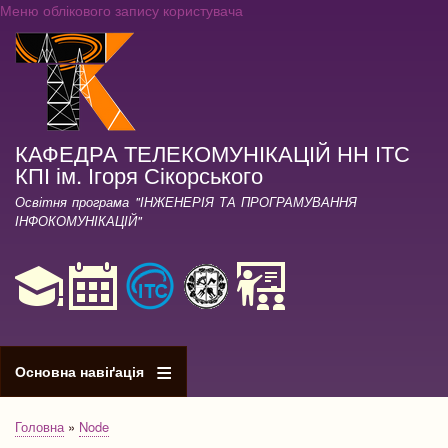
Меню облікового запису користувача
Перейти
до
основного
вмісту
КАФЕДРА ТЕЛЕКОМУНІКАЦІЙ НН ІТС
КПІ ім. Ігоря Сікорського
Освітня програма "ІНЖЕНЕРІЯ ТА ПРОГРАМУВАННЯ
ІНФОКОМУНІКАЦІЙ"
Основна навіґація
Головна
Node
Рядок