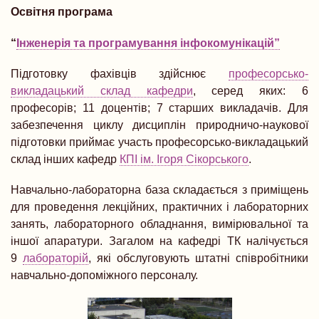
Освітня програма
“
Інженерія та програмування інфокомунікацій”
Підготовку фахівців здійснює
професорсько-
викладацький склад кафедри
, серед яких: 6
професорів; 11 доцентів; 7 старших викладачів. Для
забезпечення циклу дисциплін природничо-наукової
підготовки приймає участь професорсько-викладацький
склад інших кафедр
КПІ ім. Ігоря Сікорського
.
Навчально-лабораторна база складається з приміщень
для проведення лекційних, практичних і лабораторних
занять, лабораторного обладнання, вимірювальної та
іншої апаратури. Загалом на кафедрі ТК налічується
9
лабораторій
, які обслуговують штатні співробітники
навчально-допоміжного персоналу.