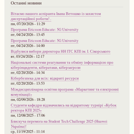
Останні новини
Вітаємо нашого аспіранта Івана Ветошко із захистом
дисертаційної роботи! .
пн, 07/20/2026 - 11:29
Програма Ericsson Educate: 5G University
пт, 04/24/2026 - 13:45
Програма Ericsson Educate: 5G University
пт, 04/24/2026 - 14:00
Відбулися вибори директора НН ІТС КПІ ім. І. Сікорського
вт, 03/24/2026 - 12:17
Національні системи реагування та обміну інформацією про
кіберінциденти, кібератаки, кіберзагрози
пт, 02/20/2026 - 14:34
Кібербезпека для всіх: відкриті ресурси
пт, 02/20/2026 - 13:53
Міждисциплінарна освітня програма «Маркетинг та електронні
комунікації»
пн, 02/09/2026 - 18:28
Студенти кафедри відзначились на відкритому турнірі «Кубок
ректора КПІ 2025»
пн, 12/08/2025 - 17:06
Блискуча перемога на Student Tech Challenge 2025 (Huawei
Україна)!
ср, 11/19/2025 - 11:14