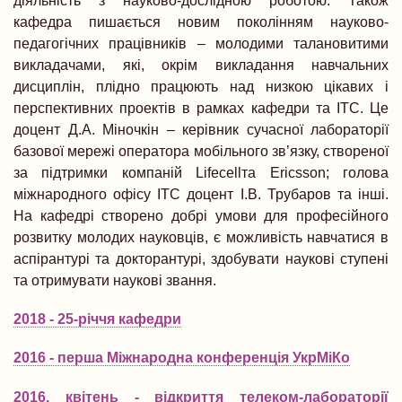
діяльність з науково-дослідною роботою. Також
кафедра пишається новим поколінням науково-
педагогічних працівників – молодими талановитими
викладачами, які, окрім викладання навчальних
дисциплін, плідно працюють над низкою цікавих і
перспективних проектів в рамках кафедри та ІТС. Це
доцент Д.А. Міночкін – керівник сучасної лабораторії
базової мережі оператора мобільного зв’язку, створеної
за підтримки компаній
Lifecell
та
Ericsson
; голова
міжнародного офісу ІТС доцент І.В. Трубаров та інші.
На кафедрі створено добрі умови для професійного
розвитку молодих науковців, є можливість навчатися в
аспірантурі та докторантурі, здобувати наукові ступені
та отримувати наукові звання.
2018 - 25-річчя кафедри
2016 - перша Міжнародна конференція УкрМіКо
2016, квітень - відкриття телеком-лабораторії