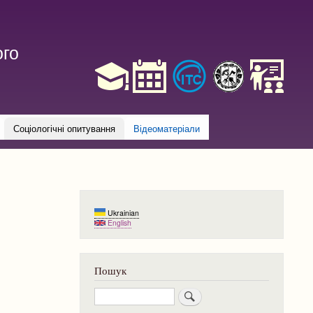
ого
Соціологічні опитування
Відеоматеріали
Ukrainian
English
Пошук
Пошук