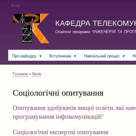
Вхід
КАФЕДРА ТЕЛЕКОМУНІКА
Освітня програма "ІНЖЕНЕРІЯ ТА ПРО
Про кафедру
Вступникам
Навчальний процес
Н
Головна
Node
Рядок
навіґації
Соціологічні опитування
Опитування здобувачів вищої освіти, які на
програмування інфокомунікацій"
Соціологічні експертні опитування