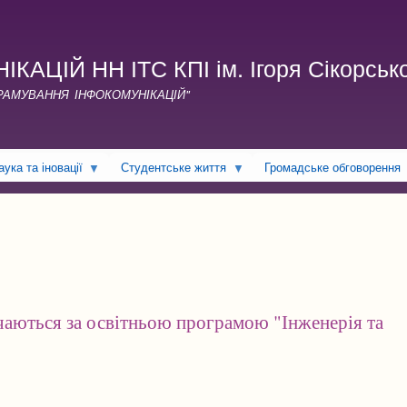
Перейти
до
основного
ЦІЙ НН ІТС КПІ ім. Ігоря Сікорськ
вмісту
ГРАМУВАННЯ ІНФОКОМУНІКАЦІЙ"
аука та іновації
Студентське життя
Громадське обговорення
вчаються за освітньою програмою "Інженерія та