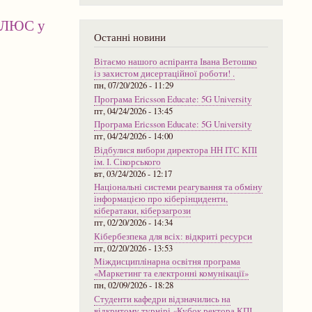
ОПЛЮС у
Останні новини
Вітаємо нашого аспіранта Івана Ветошко
із захистом дисертаційної роботи! .
пн, 07/20/2026 - 11:29
Програма Ericsson Educate: 5G University
пт, 04/24/2026 - 13:45
Програма Ericsson Educate: 5G University
пт, 04/24/2026 - 14:00
Відбулися вибори директора НН ІТС КПІ
ім. І. Сікорського
вт, 03/24/2026 - 12:17
Національні системи реагування та обміну
інформацією про кіберінциденти,
кібератаки, кіберзагрози
пт, 02/20/2026 - 14:34
Кібербезпека для всіх: відкриті ресурси
пт, 02/20/2026 - 13:53
Міждисциплінарна освітня програма
«Маркетинг та електронні комунікації»
пн, 02/09/2026 - 18:28
Студенти кафедри відзначились на
відкритому турнірі «Кубок ректора КПІ