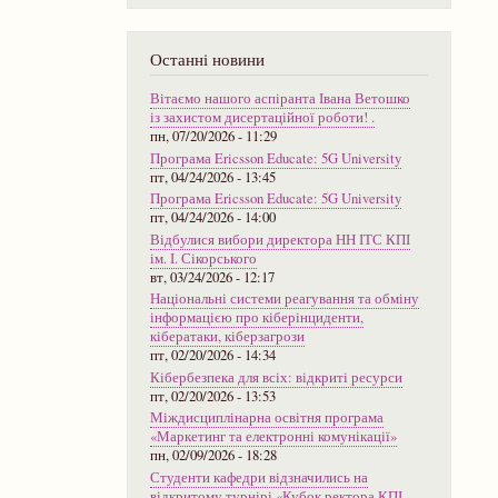
Останні новини
Вітаємо нашого аспіранта Івана Ветошко
із захистом дисертаційної роботи! .
пн, 07/20/2026 - 11:29
Програма Ericsson Educate: 5G University
пт, 04/24/2026 - 13:45
Програма Ericsson Educate: 5G University
пт, 04/24/2026 - 14:00
Відбулися вибори директора НН ІТС КПІ
ім. І. Сікорського
вт, 03/24/2026 - 12:17
Національні системи реагування та обміну
інформацією про кіберінциденти,
кібератаки, кіберзагрози
пт, 02/20/2026 - 14:34
Кібербезпека для всіх: відкриті ресурси
пт, 02/20/2026 - 13:53
Міждисциплінарна освітня програма
«Маркетинг та електронні комунікації»
пн, 02/09/2026 - 18:28
Студенти кафедри відзначились на
відкритому турнірі «Кубок ректора КПІ