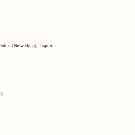
fined Networking), зокрема:
N;