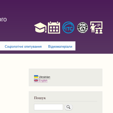
ого
Соціологічні опитування
Відеоматеріали
Ukrainian
English
Пошук
Пошук