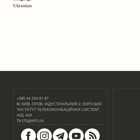
Ukrainian
+380 44 204 81 97
М. КИЇВ, ПРОВ. ІНДУСТРІАЛЬНИЙ 2, КОРП.№30
"ІНСТИТУТ ТЕЛЕКОМУНІКАЦІЙНИХ СИСТЕМ",
АУД. 409
TK-ITS@KPI.UA