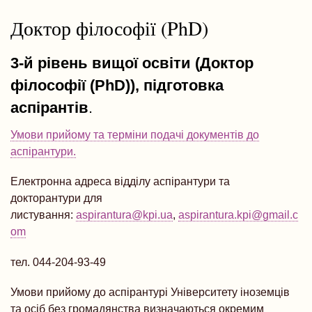
навіґації
Доктор філософії (PhD)
3-й рівень вищої освіти (Доктор
філософії (PhD)),
підготовка
аспірантів
.
Умови прийому та терміни подачі документів до
аспірантури.
Електронна адреса відділу аспірантури та
докторантури для
листування:
aspirantura@kpi.ua
,
aspirantura.kpi@gmail.c
om
тел. 044-204-93-49
Умови прийому до аспірантурі Університету іноземців
та осіб без громадянства визначаються окремим