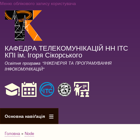
Меню облікового запису користувача
Перейти
до
основного
вмісту
КАФЕДРА ТЕЛЕКОМУНІКАЦІЙ НН ІТС
КПІ ім. Ігоря Сікорського
Освітня програма "ІНЖЕНЕРІЯ ТА ПРОГРАМУВАННЯ
ІНФОКОМУНІКАЦІЙ"
Основна навіґація
Головна
Node
Рядок