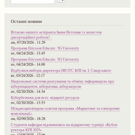
Останні новини
Вітаємо нашого аспіранта Івана Ветошко із захистом
дисертаційної роботи! .
пн, 07/20/2026 - 11:29
Програма Ericsson Educate: 5G University
пт, 04/24/2026 - 13:45
Програма Ericsson Educate: 5G University
пт, 04/24/2026 - 14:00
Відбулися вибори директора НН ІТС КПІ ім. І. Сікорського
вт, 03/24/2026 - 12:17
Національні системи реагування та обміну інформацією про
кіберінциденти, кібератаки, кіберзагрози
пт, 02/20/2026 - 14:34
Кібербезпека для всіх: відкриті ресурси
пт, 02/20/2026 - 13:53
Міждисциплінарна освітня програма «Маркетинг та електронні
комунікації»
пн, 02/09/2026 - 18:28
Студенти кафедри відзначились на відкритому турнірі «Кубок
ректора КПІ 2025»
пн, 12/08/2025 - 17:06