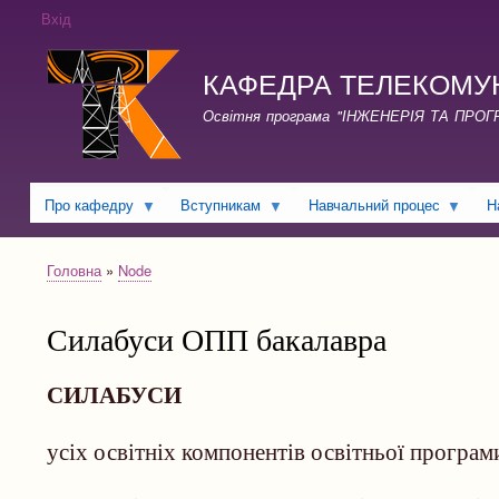
Вхід
КАФЕДРА ТЕЛЕКОМУНІКА
Освітня програма "ІНЖЕНЕРІЯ ТА ПРО
Про кафедру
Вступникам
Навчальний процес
Н
Головна
Node
Рядок
навіґації
Силабуси ОПП бакалавра
СИЛАБУСИ
усіх освітніх компонентів освітньої програ