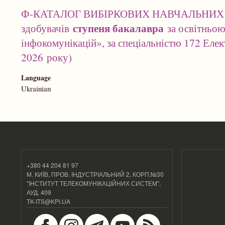
Ф-КАТАЛОГ ВИБІРКОВИХ НАВЧАЛЬНИХ 
ступеня бакалавра
здобувачів
за освітньою
інфокомунікацій», за спеціальністю 172 Елект
2026 року)
Language
Ukrainian
+380 44 204 81 97
М. КИЇВ, ПРОВ. ІНДУСТРІАЛЬНИЙ 2, КОРП.№30
"ІНСТИТУТ ТЕЛЕКОМУНІКАЦІЙНИХ СИСТЕМ",
АУД. 409
TK-ITS@KPI.UA