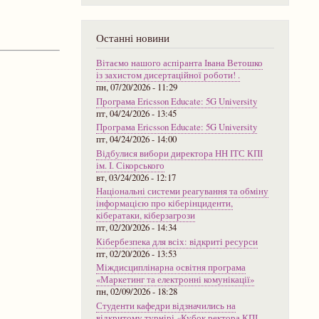
Останні новини
Вітаємо нашого аспіранта Івана Ветошко
із захистом дисертаційної роботи! .
пн, 07/20/2026 - 11:29
Програма Ericsson Educate: 5G University
пт, 04/24/2026 - 13:45
Програма Ericsson Educate: 5G University
пт, 04/24/2026 - 14:00
Відбулися вибори директора НН ІТС КПІ
ім. І. Сікорського
вт, 03/24/2026 - 12:17
Національні системи реагування та обміну
інформацією про кіберінциденти,
кібератаки, кіберзагрози
пт, 02/20/2026 - 14:34
Кібербезпека для всіх: відкриті ресурси
пт, 02/20/2026 - 13:53
Міждисциплінарна освітня програма
«Маркетинг та електронні комунікації»
пн, 02/09/2026 - 18:28
Студенти кафедри відзначились на
відкритому турнірі «Кубок ректора КПІ