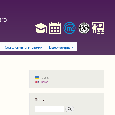
ого
Соціологічні опитування
Відеоматеріали
Ukrainian
English
Пошук
Пошук