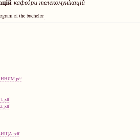
кацій
кафедри телекомунікацій
rogram of the bachelor
ННЯМ.pdf
.pdf
.pdf
ИЩА.pdf