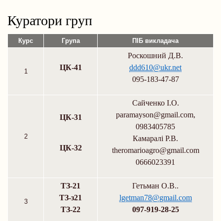
навіґації
Куратори груп
Курс
Група
ПІБ викладача
Роскошний Д.В.
ЦК-41
ddd610@ukr.net
1
095-183-47-87
Сайченко І.О.
paramayson@gmail.com,
ЦК-31
0983405785
2
Камаралі Р.В.
ЦК-32
theromarioagro@gmail.com
0666023391
ТЗ-21
Гетьман О.В..
ТЗ-з21
lgetman78@gmail.com
3
ТЗ-22
097-919-28-25