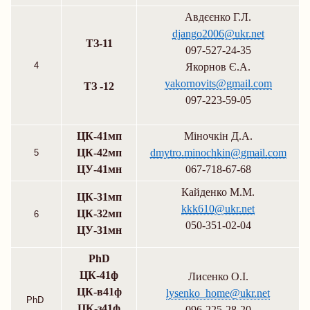
Авдєєнко Г.Л.
django2006@ukr.net
ТЗ-11
097-527-24-35
4
Якорнов Є.А.
yakornovits@gmail.com
ТЗ -12
097-223-59-05
ЦК-41мп
Міночкін Д.А.
ЦК-42мп
dmytro.minochkin@gmail.com
5
ЦУ-41мн
067-718-67-68
Кайденко М.М.
ЦК-31мп
kkk610@ukr.net
ЦК-32мп
6
050-351-02-04
ЦУ-31мн
PhD
ЦК-41ф
Лисенко О.І.
ЦК-в41ф
lysenko_home@ukr.net
PhD
ЦК-з41ф
096-225-28-20