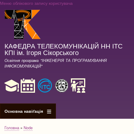
Меню облікового запису користувача
Перейти
до
основного
вмісту
КАФЕДРА ТЕЛЕКОМУНІКАЦІЙ НН ІТС
КПІ ім. Ігоря Сікорського
Освітня програма "ІНЖЕНЕРІЯ ТА ПРОГРАМУВАННЯ
ІНФОКОМУНІКАЦІЙ"
Основна навіґація
Головна
Node
Рядок