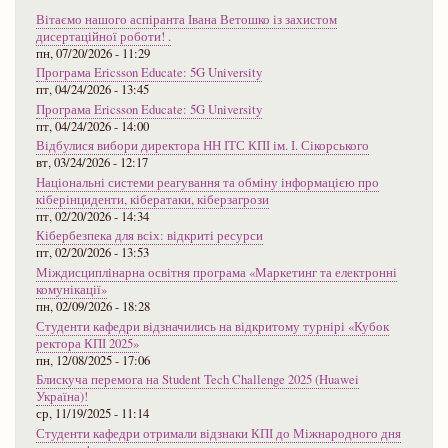
Вітаємо нашого аспіранта Івана Ветошко із захистом
дисертаційної роботи! .
пн, 07/20/2026 - 11:29
Програма Ericsson Educate: 5G University
пт, 04/24/2026 - 13:45
Програма Ericsson Educate: 5G University
пт, 04/24/2026 - 14:00
Відбулися вибори директора НН ІТС КПІ ім. І. Сікорського
вт, 03/24/2026 - 12:17
Національні системи реагування та обміну інформацією про
кіберінциденти, кібератаки, кіберзагрози
пт, 02/20/2026 - 14:34
Кібербезпека для всіх: відкриті ресурси
пт, 02/20/2026 - 13:53
Міждисциплінарна освітня програма «Маркетинг та електронні
комунікації»
пн, 02/09/2026 - 18:28
Студенти кафедри відзначились на відкритому турнірі «Кубок
ректора КПІ 2025»
пн, 12/08/2025 - 17:06
Блискуча перемога на Student Tech Challenge 2025 (Huawei
Україна)!
ср, 11/19/2025 - 11:14
Студенти кафедри отримали відзнаки КПІ до Міжнародного дня