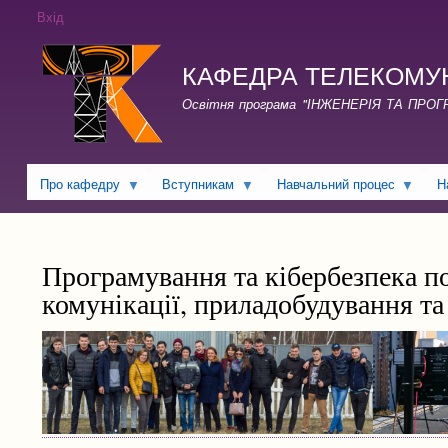
Вхід
КАФЕДРА ТЕЛЕКОМУНІКА
Освітня програма "ІНЖЕНЕРІЯ ТА ПРО
Про кафедру
Вступникам
Навчальний процес
Н
Програмування та кібербезпека по
комунікації, приладобудування та