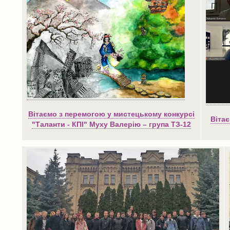
Вітаємо з перемогою у мистецькому конкурсі
Віта
"Таланти - КПІ" Муху Валерію – група ТЗ-12