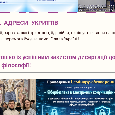
А АДРЕСИ УКРИТТІВ
, зараз важко і тривожно, йде війна, вирішується доля нашої
, перемога буде за нами, Слава Україні !
тошко із успішним захистом дисертації д
філософії!