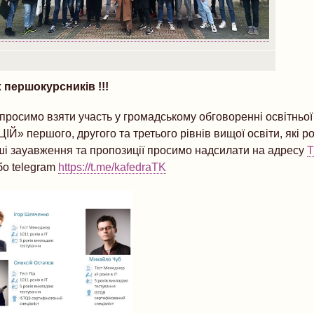
 першокурсників !!!
 просимо взяти участь у громадському обговоренні освітньо
ршого, другого та третього рівнів вищої освіти, які ро
ші зауавження та пропозиції просимо надсилати на адресу
T
о telegram
https://t.me/kafedraTK