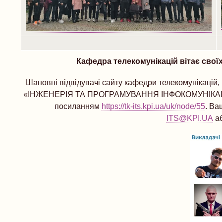
Кафедра телекомунікацій вітає своїх
Шановні відвідувачі сайту кафедри телекомунікацій,
«ІНЖЕНЕРІЯ ТА ПРОГРАМУВАННЯ ІНФОКОМУНІКАЦІЙ» пе
посиланням
https://tk-its.kpi.ua/uk/node/55
. Ва
ITS@KPI.UA
аб