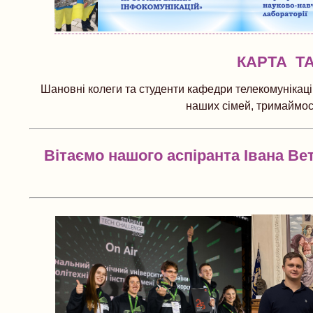
КАРТА Т
Шановні колеги та студенти кафедри телекомунікацій
наших сімей, тримаймося
Вітаємо нашого аспіранта Івана Ве