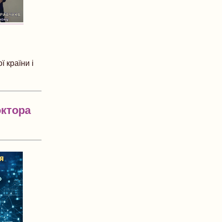
 країни і
октора