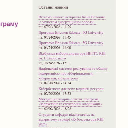
Останні новини
Вітаємо нашого аспіранта Івана Ветошко
із захистом дисертаційної роботи! .
ограму
пн, 07/20/2026 - 11:29
Програма Ericsson Educate: 5G University
пт, 04/24/2026 - 13:45
Програма Ericsson Educate: 5G University
пт, 04/24/2026 - 14:00
Відбулися вибори директора НН ІТС КПІ
ім. І. Сікорського
вт, 03/24/2026 - 12:17
Національні системи реагування та обміну
інформацією про кіберінциденти,
кібератаки, кіберзагрози
пт, 02/20/2026 - 14:34
Кібербезпека для всіх: відкриті ресурси
пт, 02/20/2026 - 13:53
Міждисциплінарна освітня програма
«Маркетинг та електронні комунікації»
пн, 02/09/2026 - 18:28
Студенти кафедри відзначились на
відкритому турнірі «Кубок ректора КПІ
2025»