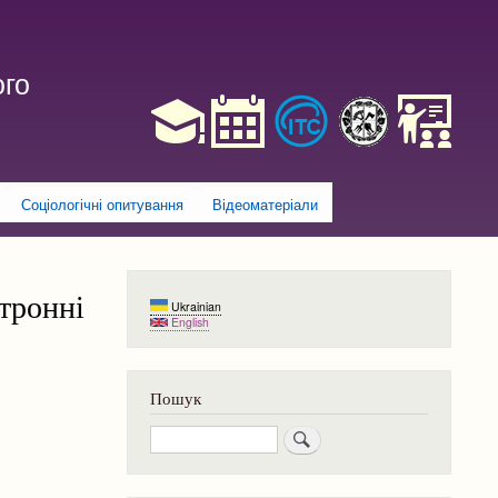
ого
Соціологічні опитування
Відеоматеріали
ктронні
Ukrainian
English
Пошук
Пошук