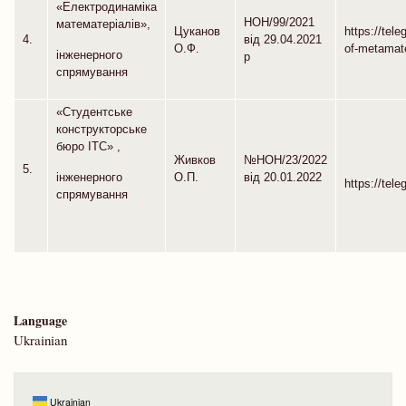
«Електродинаміка
НОН/99/2021
математеріалів»,
Цуканов
https://tel
4.
від 29.04.2021
О.Ф.
of-metamate
інженерного
р
спрямування
«Студентське
конструкторське
бюро ІТС» ,
Живков
№НОН/23/2022
5.
О.П.
від 20.01.2022
інженерного
https://tel
спрямування
Language
Ukrainian
Ukrainian