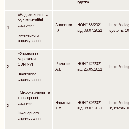
гуртка
«Радіотехнічні та
мультимедійні
Авдєєнко
НОН/188/2021
https://tele
системи»,
1
Г.Л.
від 08.07.2021
systems-10
інженерного
спрямування
«Управління
мережами
Романов
НОН/132/2021
SDN/NVF»,
2
https://tel
А.І.
від 25.05.2021
наукового
спрямування
«Мікрохвильові та
терагерцові
Наритник
НОН/189/2021
https://tel
системи»,
3
Т.М.
від 08.07.2021
systems-10
інженерного
спрямування