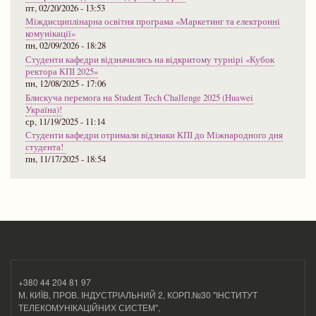
пт, 02/20/2026 - 13:53
Міждисциплінарна освітня програма «Маркетинг та електронні
комунікації»
пн, 02/09/2026 - 18:28
Студенти кафедри відзначились на відкритому турнірі «Кубок
ректора КПІ 2025»
пн, 12/08/2025 - 17:06
Блискуча перемога на Student Tech Challenge 2025 (Huawei
Україна)!
ср, 11/19/2025 - 11:14
Студенти кафедри отримали відзнаки КПІ до Міжнародного дня
студента!
пн, 11/17/2025 - 18:54
+380 44 204 81 97
М. КИЇВ, ПРОВ. ІНДУСТРІАЛЬНИЙ 2, КОРП.№30 "ІНСТИТУТ
ТЕЛЕКОМУНІКАЦІЙНИХ СИСТЕМ",