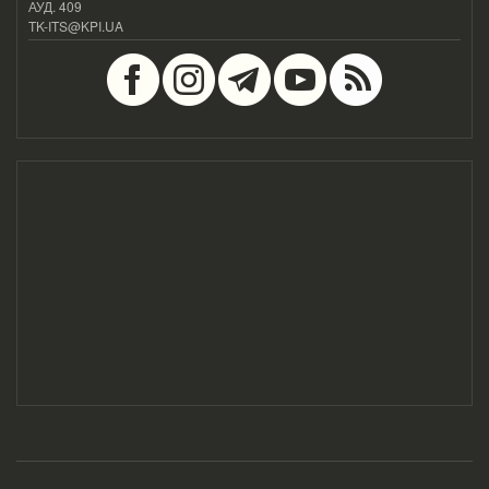
АУД. 409
TK-ITS@KPI.UA