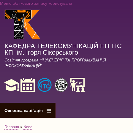
Меню облікового запису користувача
Перейти
до
основного
вмісту
КАФЕДРА ТЕЛЕКОМУНІКАЦІЙ НН ІТС
КПІ ім. Ігоря Сікорського
Освітня програма "ІНЖЕНЕРІЯ ТА ПРОГРАМУВАННЯ
ІНФОКОМУНІКАЦІЙ"
Основна навіґація
Головна
Node
Рядок