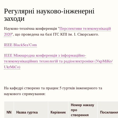
навіґації
Регулярні науково-інженерні
заходи
Науково-технічна конференція "
Перспективи телекомунікацій
2020
", що проведена на базі ІТС КПІ ім. І. Сікорського.
IEEE BlackSea'Com
ІЕЕЕ Міжнародна конференція з інформаційно-
телекомунікаційних технологій та радіоелектроніки (УкрМіКо/
UkrMiCo)
На кафедрі створено та працює 5 гуртків інженерного та
наукового спрямування:
Номер наказу
про
NN
Назва гуртка
Керівник
Посилан
створення