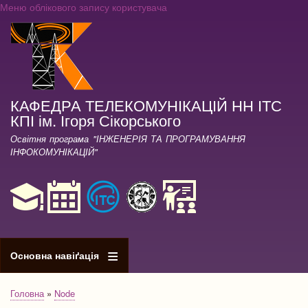
Меню облікового запису користувача
Перейти
до
основного
вмісту
КАФЕДРА ТЕЛЕКОМУНІКАЦІЙ НН ІТС
КПІ ім. Ігоря Сікорського
Освітня програма "ІНЖЕНЕРІЯ ТА ПРОГРАМУВАННЯ
ІНФОКОМУНІКАЦІЙ"
Основна навіґація
Головна
Node
Рядок