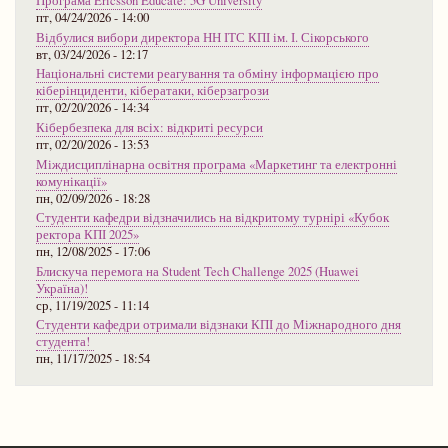
Програма Ericsson Educate: 5G University
пт, 04/24/2026 - 14:00
Відбулися вибори директора НН ІТС КПІ ім. І. Сікорського
вт, 03/24/2026 - 12:17
Національні системи реагування та обміну інформацією про
кіберінциденти, кібератаки, кіберзагрози
пт, 02/20/2026 - 14:34
Кібербезпека для всіх: відкриті ресурси
пт, 02/20/2026 - 13:53
Міждисциплінарна освітня програма «Маркетинг та електронні
комунікації»
пн, 02/09/2026 - 18:28
Студенти кафедри відзначились на відкритому турнірі «Кубок
ректора КПІ 2025»
пн, 12/08/2025 - 17:06
Блискуча перемога на Student Tech Challenge 2025 (Huawei
Україна)!
ср, 11/19/2025 - 11:14
Студенти кафедри отримали відзнаки КПІ до Міжнародного дня
студента!
пн, 11/17/2025 - 18:54