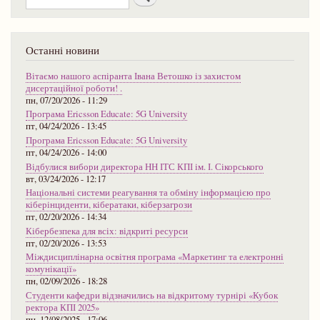
Останні новини
Вітаємо нашого аспіранта Івана Ветошко із захистом
дисертаційної роботи! .
пн, 07/20/2026 - 11:29
Програма Ericsson Educate: 5G University
пт, 04/24/2026 - 13:45
Програма Ericsson Educate: 5G University
пт, 04/24/2026 - 14:00
Відбулися вибори директора НН ІТС КПІ ім. І. Сікорського
вт, 03/24/2026 - 12:17
Національні системи реагування та обміну інформацією про
кіберінциденти, кібератаки, кіберзагрози
пт, 02/20/2026 - 14:34
Кібербезпека для всіх: відкриті ресурси
пт, 02/20/2026 - 13:53
Міждисциплінарна освітня програма «Маркетинг та електронні
комунікації»
пн, 02/09/2026 - 18:28
Студенти кафедри відзначились на відкритому турнірі «Кубок
ректора КПІ 2025»
пн, 12/08/2025 - 17:06