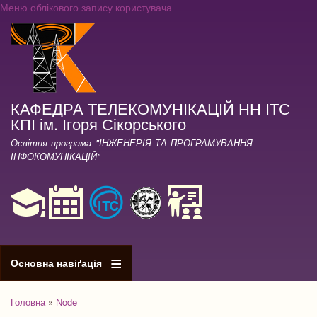
Меню облікового запису користувача
Перейти
до
основного
вмісту
КАФЕДРА ТЕЛЕКОМУНІКАЦІЙ НН ІТС
КПІ ім. Ігоря Сікорського
Освітня програма "ІНЖЕНЕРІЯ ТА ПРОГРАМУВАННЯ
ІНФОКОМУНІКАЦІЙ"
Основна навіґація
Головна
Node
Рядок