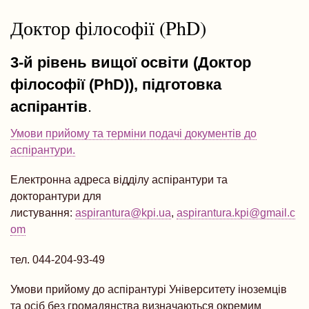
навіґації
Доктор філософії (PhD)
3-й рівень вищої освіти (Доктор
філософії (PhD)),
підготовка
аспірантів
.
Умови прийому та терміни подачі документів до
аспірантури.
Електронна адреса відділу аспірантури та
докторантури для
листування:
aspirantura@kpi.ua
,
aspirantura.kpi@gmail.c
om
тел. 044-204-93-49
Умови прийому до аспірантурі Університету іноземців
та осіб без громадянства визначаються окремим