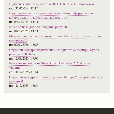
Відбулися вибори директора НН ІТС КПІ ім. І. Сікорського
вт, 03/24/2026 - 12:17
Національні системи реагування та обміну інформацією про
кіберінциденти, кібератаки, кіберзагрози
пт, 02/20/2026 - 14:34
Кібербезпека для всіх: відкриті ресурси
пт, 02/20/2026 - 13:53
Міждисциплінарна освітня програма «Маркетинг та електронні
комунікації»
пн, 02/09/2026 - 18:28
Студенти кафедри відзначились на відкритому турнірі «Кубок
ректора КПІ 2025»
пн, 12/08/2025 - 17:06
Блискуча перемога на Student Tech Challenge 2025 (Huawei
Україна)!
ср, 11/19/2025 - 11:14
Студенти кафедри отримали відзнаки КПІ до Міжнародного дня
студента!
пн, 11/17/2025 - 18:54