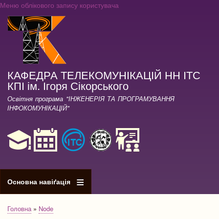
Меню облікового запису користувача
Перейти
до
основного
вмісту
КАФЕДРА ТЕЛЕКОМУНІКАЦІЙ НН ІТС
КПІ ім. Ігоря Сікорського
Освітня програма "ІНЖЕНЕРІЯ ТА ПРОГРАМУВАННЯ
ІНФОКОМУНІКАЦІЙ"
Основна навіґація
Головна
Node
Рядок