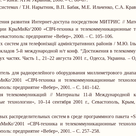
темах / Т.Н. Нарытник, В.П. Бабак, М.Е. Ильченко, С.А. Крав
ления развития Интернет-доступа посредством МИТРИС // Мат
ии КрыМиКо‘2000 «СВЧ-техника и телекоммуникационные те
евастополь: предприятие «Вебер», 2000.
–
С. 105
–
106.
 систем для телефонізації адміністративних районів / М.Ю. Іл
окладов 5-й международной н/т конф. “Достижения в телекомму
 частях. Часть 1., 21
–
22 августа
2001 г
., Одесса, Украина.
–
Од
тель для радиорелейного оборудования миллиметрового диапаз
иКо‘2001 «СВЧ-техника и телекоммуникационные технолог
поль: предприятие «Вебер», 2001.
–
С. 141
–
142.
ия телекоммуникаций // Материалы 11-й Международной к
е технологии», 10–14 сентября
2001 г
., Севастополь, Крым,
ых распределительных систем в среде программного пакета «
ыМиКо‘2001 «СВЧ-техника и телекоммуникационные техноло
поль: предприятие «Вебер», 2001.
–
С. 257
–
258.