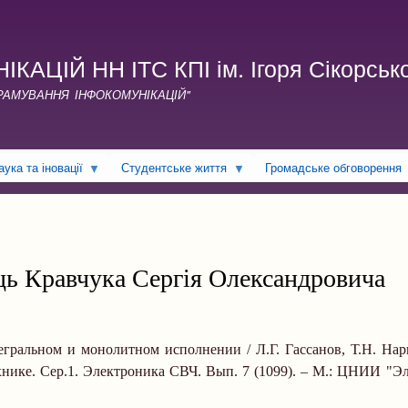
Перейти
до
основного
ЦІЙ НН ІТС КПІ ім. Ігоря Сікорськ
вмісту
ГРАМУВАННЯ ІНФОКОМУНІКАЦІЙ"
аука та іновації
Студентське життя
Громадське обговорення
ць Кравчука Сергія Олександровича
гральном и монолитном исполнении / Л.Г. Гассанов, Т.Н. Нар
нике. Сер.1. Электроника СВЧ. Вып. 7 (1099).
–
М.: ЦНИИ "Эле