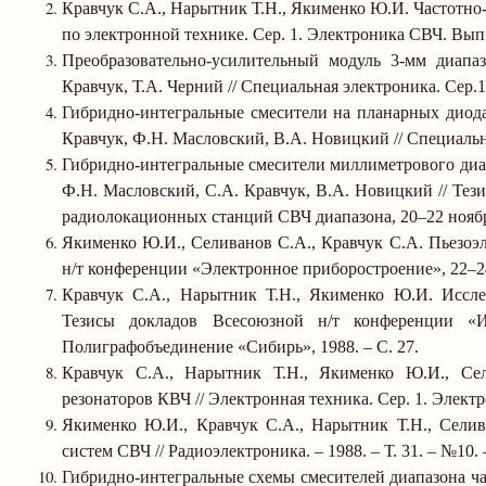
Кравчук С.А., Нарытник Т.Н., Якименко Ю.И. Частотно
по электронной технике. Сер. 1. Электроника СВЧ. Вып. 
Преобразовательно-усилительный модуль 3-мм диапа
Кравчук, Т.А. Черний // Специальная электроника. Сер.
Гибридно-интегральные смесители на планарных диода
Кравчук, Ф.Н. Масловский, В.А. Новицкий // Специальн
Гибридно-интегральные смесители миллиметрового диап
Ф.Н. Масловский, С.А. Кравчук, В.А. Новицкий // Те
радиолокационных станций СВЧ диапазона, 20
–
22 ноя
Якименко Ю.И., Селиванов С.А., Кравчук С.А. Пьезоэл
н/т конференции «Электронное приборостроение», 22
–
2
Кравчук С.А., Нарытник Т.Н., Якименко Ю.И. Исслед
Тезисы докладов Всесоюзной н/т конференции «
Полиграфобъединение «Сибирь», 1988.
–
С. 27.
Кравчук С.А., Нарытник Т.Н., Якименко Ю.И., Сел
резонаторов КВЧ // Электронная техника. Сер. 1. Элект
Якименко Ю.И., Кравчук С.А., Нарытник Т.Н., Селив
систем СВЧ // Радиоэлектроника.
–
1988.
–
Т. 31.
–
№10.
Гибридно-интегральные схемы смесителей диапазона час