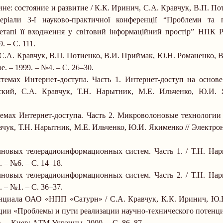
е: состояние и развитие / К.К. Иринич, С.А. Кравчук, В.П. По
еріали 3-ї науково-практичної конференції “Проблеми та 
 етапі її входження у світовий інформаційний простір” НПК Р
9.
–
С. 111.
.А. Кравчук, В.П. Потиенко, В.И. Приймак, Ю.Н. Романенко, В
е.
–
1999.
–
№4.
–
С. 26
–
30.
емах Интернет-доступа. Часть 1. Интернет-доступ на основе
ский, С.А. Кравчук, Т.Н. Нарытник, М.Е. Ильченко, Ю.И. 
емах Интернет-доступа. Часть 2. Микроволоновые технологии
вчук, Т.Н. Нарытник, М.Е. Ильченко, Ю.И. Якименко // Электрон
лновых телерадиоинформационных систем. Часть 1. / Т.Н. Нар
.
–
№6.
–
С. 14
–
18.
лновых телерадиоинформационных систем. Часть 2. / Т.Н. Нар
.
–
№1.
–
С. 36
–
37.
енциала ОАО «НПП «Сатурн» / С.А. Кравчук, К.К. Иринич, Ю.
ции «Проблемы и пути реализации научно-технического потенци
в.
–
Киев: АТМ Украины, 2000.
–
С. 86
–
87.