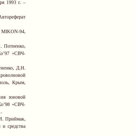
аря
1993 г
.
–
втореферат
f., MIKON-94,
. Потиенко,
о’97 «СВЧ-
иенко, Д.Н.
кроволновой
поль, Крым,
ния зоновой
о’98 «СВЧ-
1.
И. Приймак,
 и средства