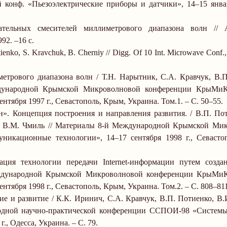
 конф. «Пьезоэлектрические приборы и датчики», 14
–
15 янв
ательных смесителей миллиметрового диапазона волн // А
92.
–
16 с.
tienko,
S. Kravchuk
, B. Cherniy // Digg. Of 10 Int. Microwave Con
трового диапазона волн / Т.Н. Нарытник, С.А. Кравчук, В.П
ждународной Крымской Микроволновой конференции КрыМиК
сентября
1997 г
., Севастополь, Крым, Украина. Том.1.
–
С. 50
–
55.
 Концепция построения и направления развития. / В.П. Пот
о, В.М. Чмиль // Материалы 8-й Международной Крымской Ми
уникационные технологии», 14
–
17 сентября
1998 г
., Севасто
зация технологии передачи
Internet
-информации путем созда
еждународной Крымской Микроволновой конференции КрыМиК
сентября
1998 г
., Севастополь, Крым, Украина. Том.2.
–
С. 808
–
81
и развитие / К.К. Иринич, С.А. Кравчук, В.П. Потиенко, В.
дной научно-практической конференции ССПОИ-98 «Системы
 г
., Одесса, Украина.
–
С. 79.