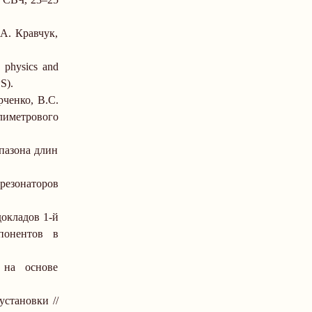
А. Кравчук,
e physics and
S).
ченко, В.С.
лиметрового
пазона длин
 резонаторов
окладов 1-й
понентов в
 на основе
становки //