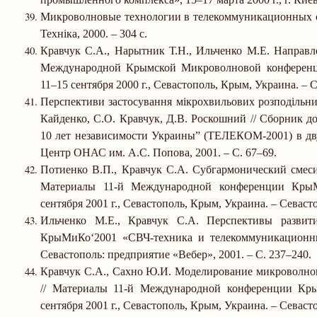
Микроволновые технологии в телекоммуникационных сис
Техніка, 2000.
–
304 с.
Кравчук С.А., Нарытник Т.Н., Ильченко М.Е. Направ
Международной Крымской Микроволновой конференц
11
–
15 сентября
2000 г
., Севастополь, Крым, Украина.
–
С
Перспективи застосування мікрохвильових розподільних
Кайденко, С.О. Кравчук, Д.В. Роскошний // Сборник д
10 лет независимости Украины” (ТЕЛЕКОМ-2001) в двух
Центр ОНАС им. А.С. Попова, 2001.
–
С. 67
–
69.
Потиенко В.П., Кравчук С.А. Субгармонический смеси
Материалы 11-й Международной конференции КрыМ
сентября
2001 г
., Севастополь, Крым, Украина.
–
Севасто
Ильченко М.Е., Кравчук С.А. Перспективы развит
КрыМиКо‘2001 «СВЧ-техника и телекоммуникационны
Севастополь: предприятие «Вебер», 2001.
–
С. 237
–
240.
Кравчук С.А., Сахно Ю.И. Моделирование микроволнов
// Материалы 11-й Международной конференции Кр
сентября
2001 г
., Севастополь, Крым, Украина.
–
Севасто