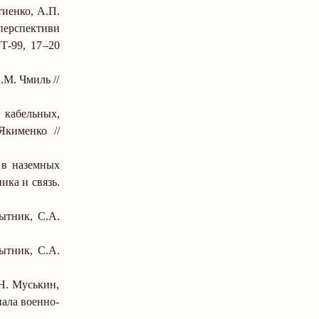
тиенко, А.П.
перспективи
Т-99, 17
–
20
.М. Чмиль //
 кабельных,
Якименко //
 в наземных
ика и связь.
ытник, С.А.
ытник, С.А.
Н. Муськин,
ала военно-