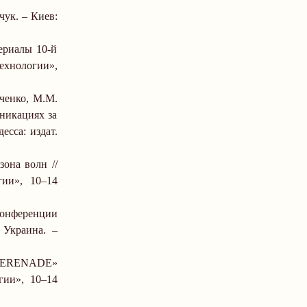
чук.
–
Киев:
ериалы 10-й
хнологии»,
ьченко, М.М.
никациях за
есса: издат.
она волн //
ии», 10
–
14
онференции
 Украина.
–
SERENADE
»
гии», 10
–
14