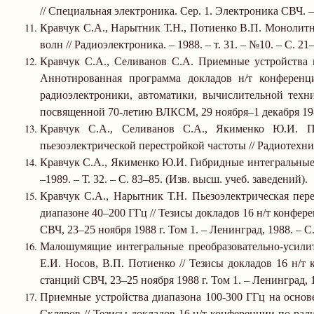
// Специальная электроника. Сер. 1. Электроника СВЧ.
–
Кравчук С.А., Нарытник Т.Н., Потиенко В.П. Монолит
волн // Радиоэлектроника.
–
1988.
–
т. 31.
–
№10.
–
С. 21
Кравчук С.А., Селиванов С.А. Приемные устройства 
Аннотированная программа докладов н/т конферен
радиоэлектроники, автоматики, вычислительной тех
посвященной 70-летию ВЛКСМ, 29 ноября
–
1 декабря
19
Кравчук С.А., Селиванов С.А., Якименко Ю.И. П
пьезоэлектрической перестройкой частоты // Радиотехн
Кравчук С.А., Якименко Ю.И. Гибридные интегральные
–
1989.
–
Т. 32.
–
С. 83
–
85. (Изв. высш. учеб. заведений).
Кравчук С.А., Нарытник Т.Н. Пьезоэлектрическая пер
диапазоне 40–200 ГГц // Тезисы докладов 16 н/т конф
СВЧ, 23
–
25 ноября
1988 г
. Том 1.
–
Ленинград, 1988.
–
С.
Малошумящие интегральные преобразовательно-усилите
Е.И. Носов, В.П. Потиенко // Тезисы докладов 16 н/
станций СВЧ, 23
–
25 ноября
1988 г
. Том 1.
–
Ленинград, 
Приемные устройства диапазона 100-300 ГГц на основе
Скляров // Тезисы докладов 16 н/т конференции по р