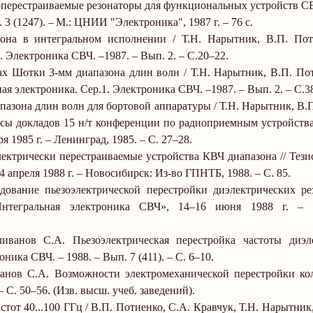
-перестраиваемые резонаторы для функциональных устройств СВ
3 (1247).
–
М.: ЦНИИ "Электроника",
1987 г
.
–
76 с.
зона в интегральном исполнении / Т.Н. Нарытник, В.П. Пот
1. Электроника СВЧ.
–
1987.
–
Вып. 2.
–
С.20
–
22.
х Шотки 3-мм диапазона длин волн / Т.Н. Нарытник, В.П. Пот
ая электроника. Сер.1. Электроника СВЧ.
–
1987.
–
Вып. 2.
–
С.3
азона длин волн для бортовой аппаратуры / Т.Н. Нарытник, В.
зисы докладов 15 н/т конференции по радиоприемным устройств
бря
1985 г
.
–
Ленинград, 1985.
–
С. 27
–
28.
ектрически перестраиваемые устройства КВЧ диапазона // Тези
4 апреля
1988 г
.
–
Новосибирск: Из-во ГПНТБ, 1988.
–
С. 85.
ование пьезоэлектрической перестройки диэлектрических рез
Интегральная электроника СВЧ», 14–16 июня
1988 г
.
–
К
иванов С.А. Пьезоэлектрическая перестройка частоты диэл
роника СВЧ.
–
1988.
–
Вып. 7 (411).
–
С. 6
–
10.
анов С.А. Возможности электромеханической перестройки ко
–
С. 50
–
56. (Изв. высш. учеб. заведений).
тот 40...100 ГГц / В.П. Потиенко, С.А. Кравчук, Т.Н. Нарытник