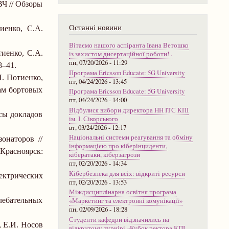
Ч // Обзоры
Останні новини
иенко, С.А.
Вітаємо нашого аспіранта Івана Ветошко
иенко, С.А.
із захистом дисертаційної роботи! .
пн, 07/20/2026 - 11:29
8
–
41.
Програма Ericsson Educate: 5G University
П. Потиенко,
пт, 04/24/2026 - 13:45
ам бортовых
Програма Ericsson Educate: 5G University
пт, 04/24/2026 - 14:00
Відбулися вибори директора НН ІТС КПІ
сы докладов
ім. І. Сікорського
вт, 03/24/2026 - 12:17
Національні системи реагування та обміну
онаторов //
інформацією про кіберінциденти,
расноярск:
кібератаки, кіберзагрози
пт, 02/20/2026 - 14:34
Кібербезпека для всіх: відкриті ресурси
ектрических
пт, 02/20/2026 - 13:53
Міждисциплінарна освітня програма
лебательных
«Маркетинг та електронні комунікації»
пн, 02/09/2026 - 18:28
Студенти кафедри відзначились на
, Е.И. Носов
відкритому турнірі «Кубок ректора КПІ