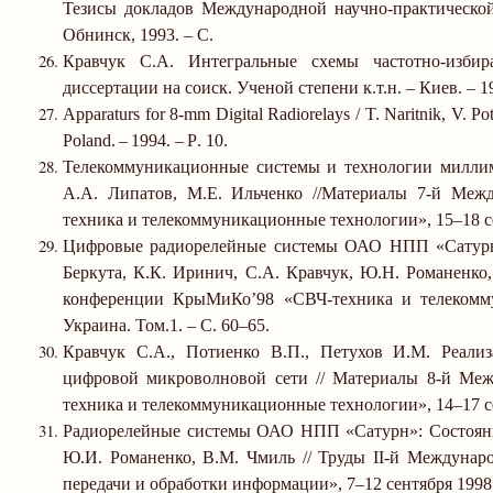
Тезисы докладов Международной научно-практической
Обнинск, 1993.
–
С.
Кравчук С.А. Интегральные схемы частотно-избир
диссертации на соиск. Ученой степени к.т.н.
–
Киев.
–
19
Apparaturs for 8-mm Digital Radiorelays / T. Naritnik, V. Po
Poland
.
–
1994.
–
P
. 10.
Телекоммуникационные системы и технологии миллиме
А.А. Липатов, М.Е. Ильченко //Материалы 7-й Ме
техника и телекоммуникационные технологии», 15
–
18 
Цифровые радиорелейные системы ОАО НПП «Сатурн».
Беркута, К.К. Иринич, С.А. Кравчук, Ю.Н. Романенк
конференции КрыМиКо’98 «СВЧ-техника и телекомм
Украина. Том.1.
–
С. 60
–
65.
Кравчук С.А., Потиенко В.П., Петухов И.М. Реали
цифровой микроволновой сети // Материалы 8-й М
техника и телекоммуникационные технологии», 14
–
17 
Радиорелейные системы ОАО НПП «Сатурн»: Состояние 
Ю.И. Романенко, В.М. Чмиль // Труды
II
-й Междунаро
передачи и обработки информации», 7
–
12 сентября
1998