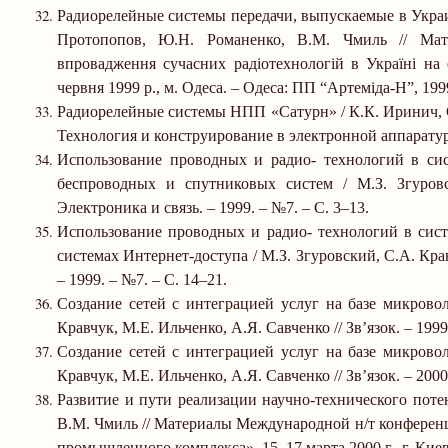
Радиорелейные системы передачи, выпускаемые в Украин
Протопопов, Ю.Н. Романенко, В.М. Чмиль //
Мат
впровадження сучасних радіотехнологій в Україні на
червня 1999 р., м. Одеса.
–
Одеса: ПП “Артеміда-Н”, 199
Радиорелейные системы НПП «Сатурн» / К.К. Иринич, С
Технология и конструирование в электронной аппаратур
Использование проводных и радио- технологий в сист
беспроводных и спутниковых систем / М.З. Згуров
Электроника и связь.
–
1999.
–
№7.
–
С. 3
–
13.
Использование проводных и радио- технологий в сист
системах Интернет-доступа / М.З. Згуровский, С.А. Кра
–
1999.
–
№7.
–
С. 14
–
21.
Создание сетей с интеграцией услуг на базе микрово
Кравчук, М.Е. Ильченко, А.Я. Савченко // Зв’
язок.
–
1999
Создание сетей с интеграцией услуг на базе микрово
Кравчук, М.Е. Ильченко, А.Я. Савченко // Зв’
язок.
–
2000
Развитие и пути реализации научно-технического пот
В.М. Чмиль // Материалы Международной н/т конферен
промышленного комплекса», 15
–
17 марта
2000 г
., г. Кие