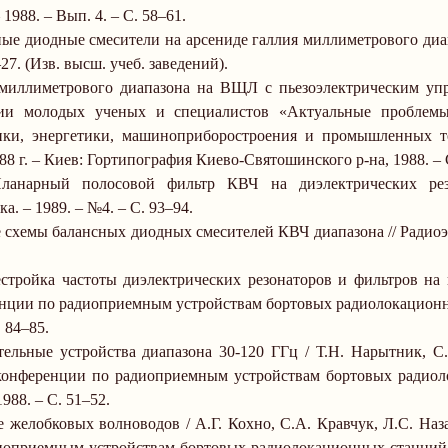
1988.
–
Вып. 4.
–
С. 58
–
61.
ные диодные смесители на арсениде галлия миллиметрового диа
–
27. (Изв. высш. учеб. заведений).
миллиметрового диапазона на ВЩЛ с пьезоэлектрическим упр
ции молодых ученых и специалистов «Актуальные проблемы
ники, энергетики, машиноприборостроения и промышленных т
88 г
.
–
Киев: Гортипография Киево-Святошинского р-на, 1988.
–
ланарный полосовой фильтр КВЧ на диэлектрических рез
ика
.
–
1989.
–
№4.
–
С. 93
–
94.
 схемы балансных диодных смесителей КВЧ диапазона // Радиоэ
естройка частоты диэлектрических резонаторов и фильтров на 
еренции по радиоприемным устройствам бортовых радиолокацион
 84
–
85.
льные устройства диапазона 30-120 ГГц / Т.Н. Нарытник, С.
т конференции по радиоприемным устройствам бортовых радио
1988.
–
С. 51
–
52.
 желобковых волноводов / А.Г. Кохно, С.А. Кравчук, Л.С. Наз
адиоприемным устройствам бортовых радиолокационных станций