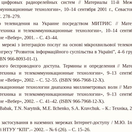
 цифровых радиорелейных систем // Материалы 11-й Меж
муникационные технологии», 10
–
14 сентября
2001 г
., Севаст
. 278
–
279.
го телевидения на Украине посредством МИТРИС // Мате
хника и телекоммуникационные технологии», 10
–
14 сент
е «Вебер», 2001.
–
С. 43
–
44.
мережі з інтеграцією послуг на основі мікрохвильової телеко
гресу “Розвиток інформаційного суспільства в Україні”, 4
–
6 гр
SBN
966-8093-01-1).
ого беспроводного доступа. Термины и определения // Мат
ехника и телекоммуникационные технологии», 9
–
13 сент
е «Вебер», 2002.
–
С. 52
–
55.
(
ISBN
966-7968-12-Х).
икационные технологии диапазона миллиметровых волн // Мат
ехника и телекоммуникационные технологии», 9
–
13 сент
е «Вебер», 2002.
–
С. 41
–
42.
(
ISBN
966-7968-12-Х).
Babak, T.N.
Narytnik, M.E.
Ilchenko, S.A.
Kravchuk.
–
К.: Техніка, 
 застосування в наземних мережах Інтернет-доступу / М.Ю. Іл
ті НТУУ “КПІ”.
–
2002.
–
№ 6 (26).
–
С. 15–26.