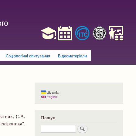
ого
Соціологічні опитування
Відеоматеріали
Ukrainian
English
ытник, С.А.
Пошук
ктроника",
Пошук