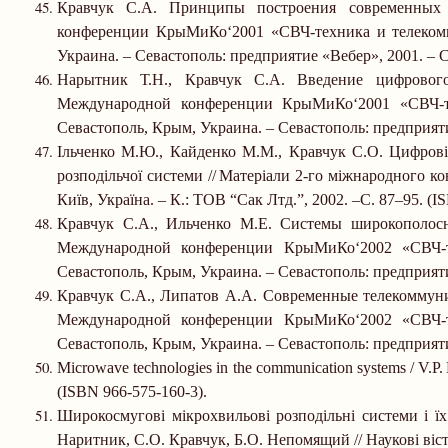
Кравчук С.А. Принципы построения современных
конференции КрыМиКо‘2001 «СВЧ-техника и телеком
Украина.
–
Севастополь: предприятие «Вебер», 2001.
–
С
Нарытник Т.Н., Кравчук С.А. Введение цифрово
Международной конференции КрыМиКо‘2001 «СВЧ-те
Севастополь, Крым, Украина.
–
Севастополь: предприяти
Ільченко М.Ю., Кайденко М.М., Кравчук С.О. Цифрові 
розподільчої системи //
Матеріали 2-го міжнародного кон
Київ, Україна.
–
К.: ТОВ “Сак Лтд.”, 2002.
–
С. 87
–
95. (
I
Кравчук С.А., Ильченко М.Е. Системы широкополосн
Международной конференции КрыМиКо‘2002 «СВЧ-т
Севастополь, Крым, Украина.
–
Севастополь: предприяти
Кравчук С.А., Липатов А.А. Современные телекоммун
Международной конференции КрыМиКо‘2002 «СВЧ-т
Севастополь, Крым, Украина.
–
Севастополь: предприяти
Microwave technologies in the communication systems
/
V.P.
(ISBN 966-575-160-3)
.
Широкосмугові мікрохвильові розподільні системи і їх
Наритник, С.О. Кравчук, Б.О. Непомящий // Наукові віс