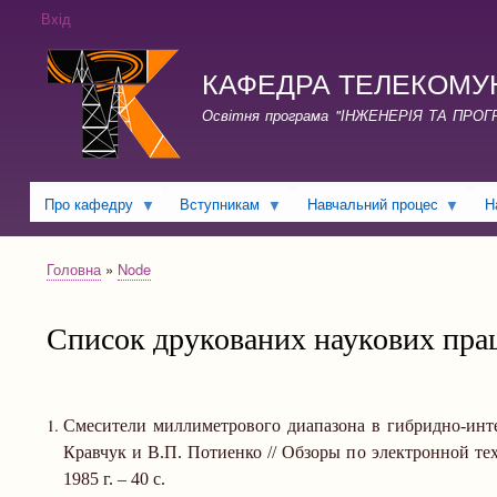
Вхід
КАФЕДРА ТЕЛЕКОМУНІКА
Освітня програма "ІНЖЕНЕРІЯ ТА ПРО
Про кафедру
Вступникам
Навчальний процес
Н
Головна
Node
Рядок
навіґації
Список друкованих наукових пра
Смесители миллиметрового диапазона в гибридно-инте
Кравчук и В.П. Потиенко // Обзоры по электронной тех
1985 г
.
–
40 c.