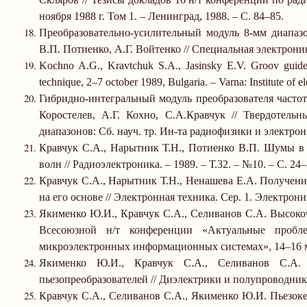
ноября
1988 г
. Том 1.
–
Ленинград, 1988.
–
С. 84
–
85.
Преобразовательно-усилительный модуль 8-мм диапазо
В.П. Потиенко, А.Г. Войтенко // Специальная электрони
Kochno A.G., Kravtchuk
S.A.
, Jasinsky E.V. Groov guide
technique, 2
–
7 october 1989,
Bulgaria
.
–
Varna
: Institute of 
Гибридно-интегральный модуль преобразователя частот
Коростелев, А.Г. Кохно, С.А.Кравчук // Твердотель
диапазонов: Сб. науч. тр. Ин-та радиофизики и электр
Кравчук С.А., Нарытник Т.Н., Потиенко В.П. Шумы в
волн // Радиоэлектроника.
–
1989.
–
Т.32.
–
№10.
–
С. 24
–
Кравчук С.А., Нарытник Т.Н., Ненашева Е.А. Получени
на его основе // Электронная техника. Сер. 1. Электрон
Якименко Ю.И., Кравчук С.А., Селиванов С.А. Высокоч
Всесоюзной н/т конференции «Актуальные пробл
микроэлектронных информационных системах», 14
–
16 
Якименко Ю.И., Кравчук С.А., Селиванов С.А.
пьезопреобразователей // Диэлектрики и полупроводник
Кравчук С.А., Селиванов С.А., Якименко Ю.И. Пьезок