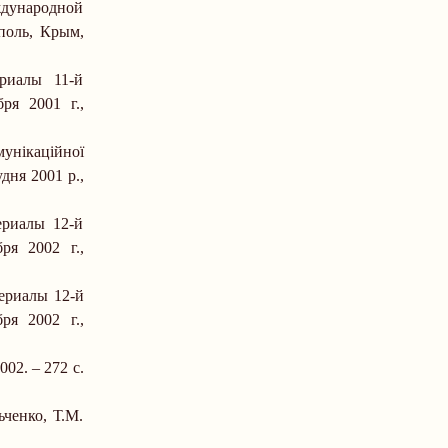
дународной
ополь, Крым,
риалы 11-й
ября
2001 г
.,
мунікаційної
удня 2001 р.,
ериалы 12-й
ября
2002 г
.,
ериалы 12-й
ября
2002 г
.,
2002.
–
272 с.
ьченко, Т.М.