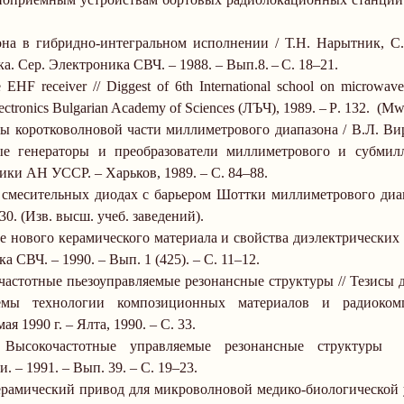
на в гибридно-интегральном исполнении / Т.Н. Нарытник, С.
ка. Сер. Электроника СВЧ.
–
1988.
–
Вып
.8.
–
С
. 18
–
21.
 EHF receiver // Diggest of 6th International school on microwav
electronics
Bulgarian
Academy
of Sciences (
ЛЪЧ
), 1989.
–
Р
. 132.
(Mw
ы коротковолновой части миллиметрового диапазона / В.Л. Вир
ные генераторы и преобразователи миллиметрового и субмил
оники АН УССР.
–
Харьков, 1989.
–
С. 84
–
88.
 смесительных диодах с барьером Шоттки миллиметрового диа
30. (Изв. высш. учеб. заведений).
е нового керамического материала и свойства диэлектрических
ика СВЧ.
–
1990.
–
Вып. 1 (425).
–
С. 11
–
12.
астотные пьезоуправляемые резонансные структуры // Тезисы д
емы технологии композиционных материалов и радиоком
мая
1990 г
.
–
Ялта, 1990.
–
С. 33.
 Высокочастотные управляемые резонансные структуры
и.
–
1991.
–
Вып. 39.
–
С. 19
–
23.
ерамический привод для микроволновой медико-биологической у