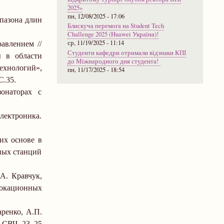
2025»
пн, 12/08/2025 - 17:06
пазона длин
Блискуча перемога на Student Tech
Challenge 2025 (Huawei Україна)!
ср, 11/19/2025 - 11:14
авлением //
Студенти кафедри отримали відзнаки КПІ
 в области
до Міжнародного дня студента!
ехнологий»,
пн, 11/17/2025 - 18:54
С.35.
онаторах с
лектроника.
их основе в
ных станций
А. Кравчук,
локационных
аренко, А.П.
 СВЧ, 23
–
25