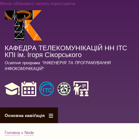
Меню облікового запису користувача
Перейти
до
основного
вмісту
КАФЕДРА ТЕЛЕКОМУНІКАЦІЙ НН ІТС
КПІ ім. Ігоря Сікорського
Освітня програма "ІНЖЕНЕРІЯ ТА ПРОГРАМУВАННЯ
ІНФОКОМУНІКАЦІЙ"
Основна навіґація
Головна
Node
Рядок