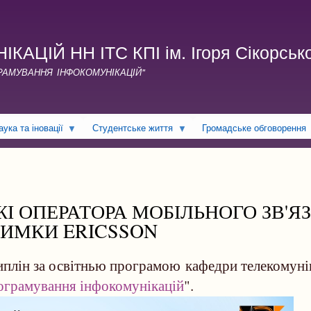
Перейти
до
основного
ЦІЙ НН ІТС КПІ ім. Ігоря Сікорськ
вмісту
ГРАМУВАННЯ ІНФОКОМУНІКАЦІЙ"
аука та іновації
Студентське життя
Громадське обговорення
І ОПЕРАТОРА МОБІЛЬНОГО ЗВ'Я
РИМКИ ERICSSON
иплін за освітнью програмою кафедри телекомуні
рограмування інфокомунікацій
".