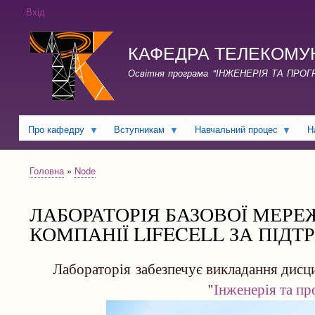
Вхід
КАФЕДРА ТЕЛЕКОМУНІКА
Освітня програма "ІНЖЕНЕРІЯ ТА ПРО
Про кафедру
Вступникам
Навчальний процес
Н
Головна
Node
Рядок
навіґації
ЛАБОРАТОРІЯ БАЗОВОЇ МЕРЕЖ
КОМПАНІЇ LIFECELL ЗА ПІДТ
Лабораторія
забезпечує викладання дисц
"
І
нженерія та п