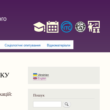
ого
Соціологічні опитування
Відеоматеріали
ЗКУ
Ukrainian
English
кацій:
Пошук
Пошук