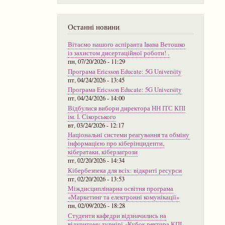
Останні новини
Вітаємо нашого аспіранта Івана Ветошко
із захистом дисертаційної роботи! .
пн, 07/20/2026 - 11:29
Програма Ericsson Educate: 5G University
пт, 04/24/2026 - 13:45
Програма Ericsson Educate: 5G University
пт, 04/24/2026 - 14:00
Відбулися вибори директора НН ІТС КПІ
ім. І. Сікорського
вт, 03/24/2026 - 12:17
Національні системи реагування та обміну
інформацією про кіберінциденти,
кібератаки, кіберзагрози
пт, 02/20/2026 - 14:34
Кібербезпека для всіх: відкриті ресурси
пт, 02/20/2026 - 13:53
Міждисциплінарна освітня програма
«Маркетинг та електронні комунікації»
пн, 02/09/2026 - 18:28
Студенти кафедри відзначились на
відкритому турнірі «Кубок ректора КПІ