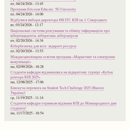
пт, 04/24/2026 - 13:45
Програма Ericsson Educate: 5G University
пт, 04/24/2026 - 14:00
Відбулися вибори директора НН ІТС КПІ ім. І. Сікорського
вт, 03/24/2026 - 12:17
Національні системи реагування та обміну інформацією про
кіберінциденти, кібератаки, кіберзагрози
пт, 02/20/2026 - 14:34
Кібербезпека для всіх: відкриті ресурси
пт, 02/20/2026 - 13:53
Міждисциплінарна освітня програма «Маркетинг та електронні
комунікації»
пн, 02/09/2026 - 18:28
Студенти кафедри відзначились на відкритому турнірі «Кубок
ректора КПІ 2025»
пн, 12/08/2025 - 17:06
Блискуча перемога на Student Tech Challenge 2025 (Huawei
Україна)!
ср, 11/19/2025 - 11:14
Студенти кафедри отримали відзнаки КПІ до Міжнародного дня
студента!
пн, 11/17/2025 - 18:54