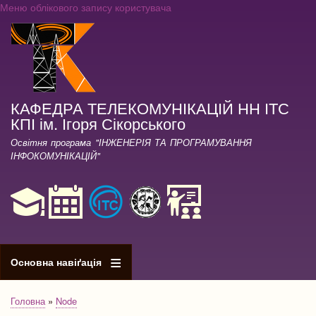
Меню облікового запису користувача
Перейти
до
основного
вмісту
КАФЕДРА ТЕЛЕКОМУНІКАЦІЙ НН ІТС
КПІ ім. Ігоря Сікорського
Освітня програма "ІНЖЕНЕРІЯ ТА ПРОГРАМУВАННЯ
ІНФОКОМУНІКАЦІЙ"
Основна навіґація
Головна
Node
Рядок