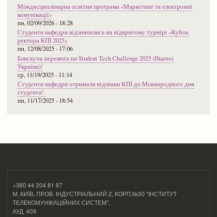
Міждисциплінарна освітня програма «Маркетинг та електронні
комунікації»
пн, 02/09/2026 - 18:28
Студенти кафедри відзначились на відкритому турнірі «Кубок
ректора КПІ 2025»
пн, 12/08/2025 - 17:06
Блискуча перемога на Student Tech Challenge 2025 (Huawei
Україна)!
ср, 11/19/2025 - 11:14
Студенти кафедри отримали відзнаки КПІ до Міжнародного дня
студента!
пн, 11/17/2025 - 18:54
+380 44 204 81 97
М. КИЇВ, ПРОВ. ІНДУСТРІАЛЬНИЙ 2, КОРП.№30 "ІНСТИТУТ
ТЕЛЕКОМУНІКАЦІЙНИХ СИСТЕМ",
АУД. 409