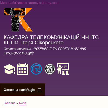
Меню облікового запису користувача
Перейти
до
основного
вмісту
КАФЕДРА ТЕЛЕКОМУНІКАЦІЙ НН ІТС
КПІ ім. Ігоря Сікорського
Освітня програма "ІНЖЕНЕРІЯ ТА ПРОГРАМУВАННЯ
ІНФОКОМУНІКАЦІЙ"
Основна навіґація
Головна
Node
Рядок