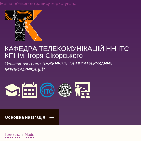
Меню облікового запису користувача
Перейти
до
основного
вмісту
КАФЕДРА ТЕЛЕКОМУНІКАЦІЙ НН ІТС
КПІ ім. Ігоря Сікорського
Освітня програма "ІНЖЕНЕРІЯ ТА ПРОГРАМУВАННЯ
ІНФОКОМУНІКАЦІЙ"
Основна навіґація
Головна
Node
Рядок