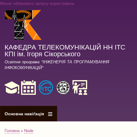
Меню облікового запису користувача
Перейти
до
основного
вмісту
КАФЕДРА ТЕЛЕКОМУНІКАЦІЙ НН ІТС
КПІ ім. Ігоря Сікорського
Освітня програма "ІНЖЕНЕРІЯ ТА ПРОГРАМУВАННЯ
ІНФОКОМУНІКАЦІЙ"
Основна навіґація
Головна
Node
Рядок