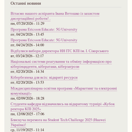
Останні новини
Вітаємо нашого аспіранта Івана Ветошко із захистом
дисертаційної роботи! .
пн, 07/20/2026 - 11:29
Програма Ericsson Educate: 5G University
пт, 04/24/2026 - 13:45
Програма Ericsson Educate: 5G University
пт, 04/24/2026 - 14:00
Відбулися вибори директора НН ІТС КПІ ім. І. Сікорського
вт, 03/24/2026 - 12:17
Національні системи реагування та обміну інформацією про
кіберінциденти, кібератаки, кіберзагрози
пт, 02/20/2026 - 14:34
Кібербезпека для всіх: відкриті ресурси
пт, 02/20/2026 - 13:53
Міждисциплінарна освітня програма «Маркетинг та електронні
комунікації»
пн, 02/09/2026 - 18:28
Студенти кафедри відзначились на відкритому турнірі «Кубок
ректора КПІ 2025»
пн, 12/08/2025 - 17:06
Блискуча перемога на Student Tech Challenge 2025 (Huawei
Україна)!
ср, 11/19/2025 - 11:14