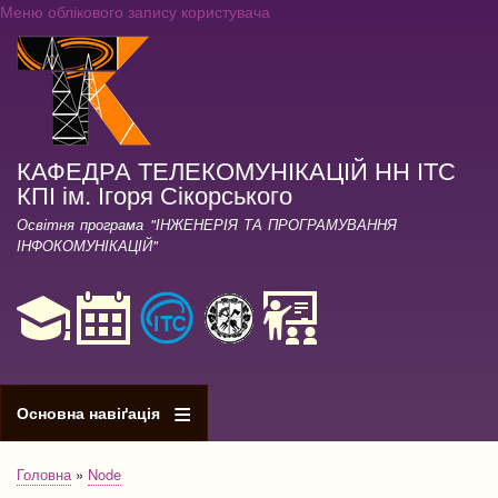
Меню облікового запису користувача
Перейти
до
основного
вмісту
КАФЕДРА ТЕЛЕКОМУНІКАЦІЙ НН ІТС
КПІ ім. Ігоря Сікорського
Освітня програма "ІНЖЕНЕРІЯ ТА ПРОГРАМУВАННЯ
ІНФОКОМУНІКАЦІЙ"
Основна навіґація
Головна
Node
Рядок