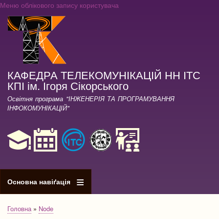
Меню облікового запису користувача
Перейти
до
основного
вмісту
КАФЕДРА ТЕЛЕКОМУНІКАЦІЙ НН ІТС
КПІ ім. Ігоря Сікорського
Освітня програма "ІНЖЕНЕРІЯ ТА ПРОГРАМУВАННЯ
ІНФОКОМУНІКАЦІЙ"
Основна навіґація
Головна
Node
Рядок