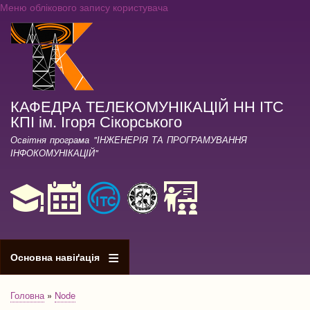
Меню облікового запису користувача
Перейти
до
основного
вмісту
КАФЕДРА ТЕЛЕКОМУНІКАЦІЙ НН ІТС
КПІ ім. Ігоря Сікорського
Освітня програма "ІНЖЕНЕРІЯ ТА ПРОГРАМУВАННЯ
ІНФОКОМУНІКАЦІЙ"
Основна навіґація
Головна
Node
Рядок