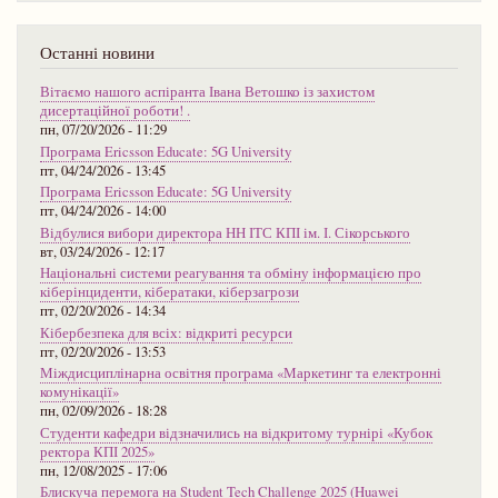
Останні новини
Вітаємо нашого аспіранта Івана Ветошко із захистом
дисертаційної роботи! .
пн, 07/20/2026 - 11:29
Програма Ericsson Educate: 5G University
пт, 04/24/2026 - 13:45
Програма Ericsson Educate: 5G University
пт, 04/24/2026 - 14:00
Відбулися вибори директора НН ІТС КПІ ім. І. Сікорського
вт, 03/24/2026 - 12:17
Національні системи реагування та обміну інформацією про
кіберінциденти, кібератаки, кіберзагрози
пт, 02/20/2026 - 14:34
Кібербезпека для всіх: відкриті ресурси
пт, 02/20/2026 - 13:53
Міждисциплінарна освітня програма «Маркетинг та електронні
комунікації»
пн, 02/09/2026 - 18:28
Студенти кафедри відзначились на відкритому турнірі «Кубок
ректора КПІ 2025»
пн, 12/08/2025 - 17:06
Блискуча перемога на Student Tech Challenge 2025 (Huawei