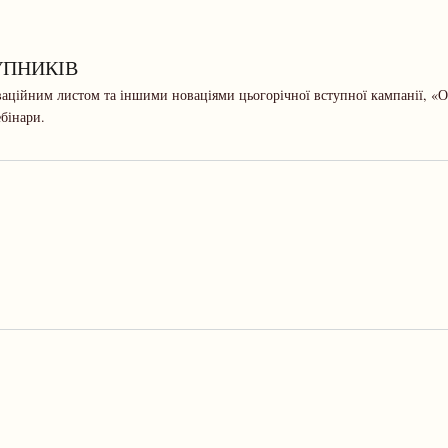
УПНИКІВ
ційним листом та іншими новаціями цьогорічної вступної кампанії, «Ос
бінари.