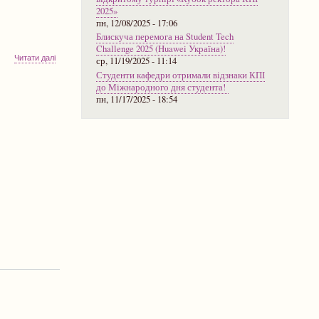
2025»
пн, 12/08/2025 - 17:06
Блискуча перемога на Student Tech
Challenge 2025 (Huawei Україна)!
про
Читати далі
ср, 11/19/2025 - 11:14
Розклад
Студенти кафедри отримали відзнаки КПІ
роботи
до Міжнародного дня студента!
атестаційної
пн, 11/17/2025 - 18:54
комісії
для
вступу
до
магістратури