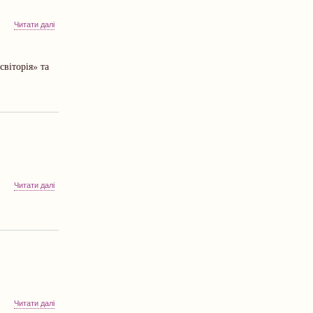
про
Читати далі
НОВІ
МОЖЛИВОСТІ
ВІД
віторія» та
ІLEARN
ДЛЯ
ВСТУПНИКІВ
про
Читати далі
Вступ
до
аспірантури
у
2022
році
про
Читати далі