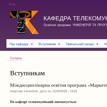
Вхід
КАФЕДРА ТЕЛЕКОМУНІКА
Освітня програма "ІНЖЕНЕРІЯ ТА ПРО
Про кафедру
Вступникам
Навчальний процес
Н
Головна
Рядок
навіґації
Вступникам
Міждисциплінарна освітня програма «Маркетин
Надіслав:
s.kravchuk
, дата:
пн, 02/09/2026 - 18:25
На кафедрі телекомунікацій аногнасується: