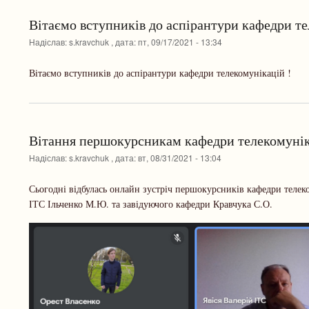
Вітаємо вступників до аспірантури кафедри т
Надіслав:
s.kravchuk
, дата:
пт, 09/17/2021 - 13:34
Вітаємо вступників до аспірантури кафедри телекомунікацій !
Вітання першокурсникам кафедри телекомунік
Надіслав:
s.kravchuk
, дата:
вт, 08/31/2021 - 13:04
Сьогодні відбулась онлайн зустріч першокурсників кафедри телеко
ІТС Ільченко М.Ю. та завідуючого кафедри Кравчука С.О.