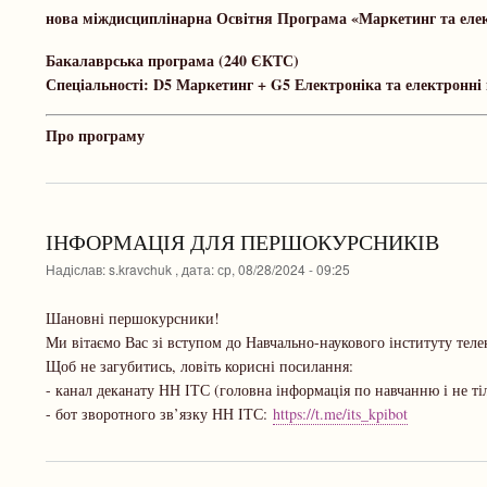
нова міждисциплінарна Освітня Програма «Маркетинг та елек
Бакалаврська програма (240 ЄКТС)
Спеціальності: D5 Маркетинг + G5 Електроніка та електронні 
Про програму
ІНФОРМАЦІЯ ДЛЯ ПЕРШОКУРСНИКІВ
Надіслав:
s.kravchuk
, дата:
ср, 08/28/2024 - 09:25
Шановні першокурсники!
Ми вітаємо Вас зі вступом до Навчально-наукового інституту тел
Щоб не загубитись, ловіть корисні посилання:
- канал деканату НН ІТС (головна інформація по навчанню і не ті
- бот зворотного зв’язку НН ІТС:
https://t.me/its_kpibot