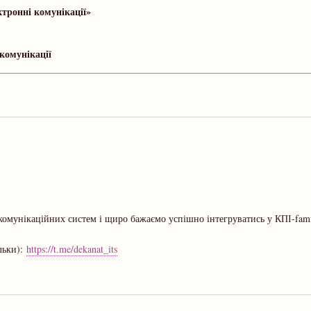
тронні комунікації»
комунікації
екомунікаційних систем і щиро бажаємо успішно інтегруватись у КПІ-fami
льки):
https://t.me/dekanat_its