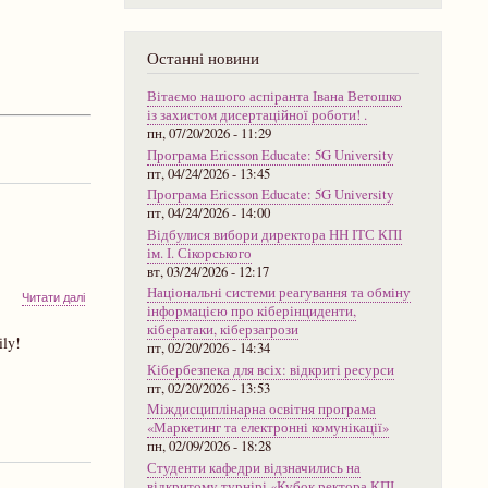
програма
«Маркетинг
та
Останні новини
електронні
комунікації»
Вітаємо нашого аспіранта Івана Ветошко
із захистом дисертаційної роботи! .
пн, 07/20/2026 - 11:29
Програма Ericsson Educate: 5G University
пт, 04/24/2026 - 13:45
Програма Ericsson Educate: 5G University
пт, 04/24/2026 - 14:00
Відбулися вибори директора НН ІТС КПІ
ім. І. Сікорського
вт, 03/24/2026 - 12:17
Національні системи реагування та обміну
про
Читати далі
інформацією про кіберінциденти,
ІНФОРМАЦІЯ
кібератаки, кіберзагрози
ДЛЯ
ly!
пт, 02/20/2026 - 14:34
ПЕРШОКУРСНИКІВ
Кібербезпека для всіх: відкриті ресурси
пт, 02/20/2026 - 13:53
Міждисциплінарна освітня програма
«Маркетинг та електронні комунікації»
пн, 02/09/2026 - 18:28
Студенти кафедри відзначились на
відкритому турнірі «Кубок ректора КПІ