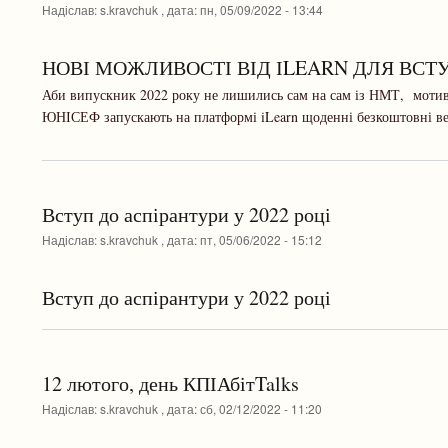
Надіслав:
s.kravchuk
, дата:
пн, 05/09/2022 - 13:44
НОВІ МОЖЛИВОСТІ ВІД ІLEARN ДЛЯ ВСТ
Аби випускник 2022 року не лишились сам на сам із НМТ, мотива
ЮНІСЕФ запускають на платформі iLearn щоденні безкоштовні ве
Вступ до аспірантури у 2022 році
Надіслав:
s.kravchuk
, дата:
пт, 05/06/2022 - 15:12
Вступ до аспірантури у 2022 році
12 лютого, день КПІАбітTalks
Надіслав:
s.kravchuk
, дата:
сб, 02/12/2022 - 11:20