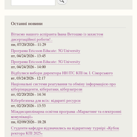
Останні новини
Вітаємо нашого аспіранта Івана Ветошко із захистом
дисертаційної роботи! .
пн, 07/20/2026 - 11:29
Програма Ericsson Educate: 5G University
пт, 04/24/2026 - 13:45
Програма Ericsson Educate: 5G University
пт, 04/24/2026 - 14:00
Відбулися вибори директора НН ІТС КПІ ім. І. Сікорського
вт, 03/24/2026 - 12:17
Національні системи реагування та обміну інформацією про
кіберінциденти, кібератаки, кіберзагрози
пт, 02/20/2026 - 14:34
Кібербезпека для всіх: відкриті ресурси
пт, 02/20/2026 - 13:53
Міждисциплінарна освітня програма «Маркетинг та електронні
комунікації»
пн, 02/09/2026 - 18:28
Студенти кафедри відзначились на відкритому турнірі «Кубок
ректора КПІ 2025»