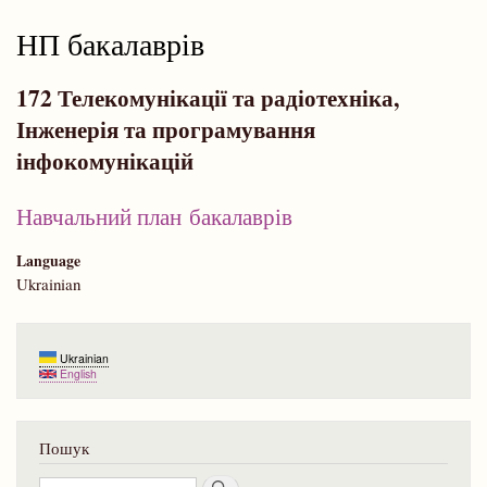
навіґації
НП бакалаврів
172 Телекомунікації та радіотехніка,
Інженерія та програмування
інфокомунікацій
Навчальний план бакалаврів
Language
Ukrainian
Ukrainian
English
Пошук
Пошук