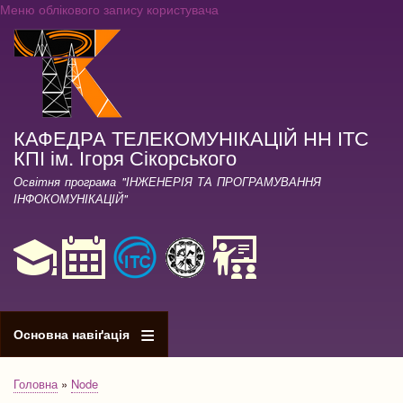
Меню облікового запису користувача
Перейти
до
основного
вмісту
КАФЕДРА ТЕЛЕКОМУНІКАЦІЙ НН ІТС
КПІ ім. Ігоря Сікорського
Освітня програма "ІНЖЕНЕРІЯ ТА ПРОГРАМУВАННЯ
ІНФОКОМУНІКАЦІЙ"
Основна навіґація
Головна
Node
Рядок