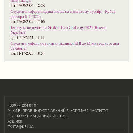
комунікації»
пн, 02/09/2026 - 18:28
Студенти кафедри відзначились на відкритому турнірі «Кубок
ректора КПІ 2025»
пн, 12/08/2025 - 17:06
Блискуча перемога на Student Tech Challenge 2025 (Huawei
Україна)!
ср, 11/19/2025 - 11:14
Студенти кафедри отримали відзнаки КПІ до Міжнародного дня
студента!
пн, 11/17/2025 - 18:54
+380 44 204 81 97
М. КИЇВ, ПРОВ. ІНДУСТРІАЛЬНИЙ 2, КОРП.№30 "ІНСТИТУТ
ТЕЛЕКОМУНІКАЦІЙНИХ СИСТЕМ",
АУД. 409
TK-ITS@KPI.UA