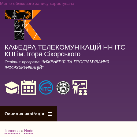
Меню облікового запису користувача
Перейти
до
основного
вмісту
КАФЕДРА ТЕЛЕКОМУНІКАЦІЙ НН ІТС
КПІ ім. Ігоря Сікорського
Освітня програма "ІНЖЕНЕРІЯ ТА ПРОГРАМУВАННЯ
ІНФОКОМУНІКАЦІЙ"
Основна навіґація
Головна
Node
Рядок