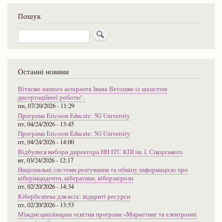
Пошук
Пошук
Останні новини
Вітаємо нашого аспіранта Івана Ветошко із захистом
дисертаційної роботи! .
пн, 07/20/2026 - 11:29
Програма Ericsson Educate: 5G University
пт, 04/24/2026 - 13:45
Програма Ericsson Educate: 5G University
пт, 04/24/2026 - 14:00
Відбулися вибори директора НН ІТС КПІ ім. І. Сікорського
вт, 03/24/2026 - 12:17
Національні системи реагування та обміну інформацією про
кіберінциденти, кібератаки, кіберзагрози
пт, 02/20/2026 - 14:34
Кібербезпека для всіх: відкриті ресурси
пт, 02/20/2026 - 13:53
Міждисциплінарна освітня програма «Маркетинг та електронні