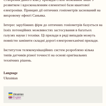
розвитком і вдосконаленням елементної бази квантової
електроніки. Принцип дії оптичних гоніометрів заснований на
вихровому ефекті Саньяка.
Інтерес зарубіжних фірм до оптичних гоніометрів базується на
їхніх потенційних можливостях застосування в багатьох
галузях науки і техніки. Ці прилади в ряді випадків можуть
повністю замінити складні дорогі електромеханічні прилади.
Інститутом телекомунікаційних систем розроблено кілька
типів датчиків різної точності на основі оригінальних
технічних рішень.
Language
Ukrainian
Ukrainian
English